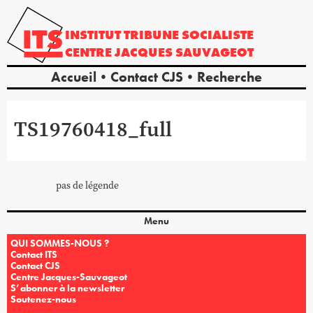
INSTITUT
TRIBUNE
SOCIALISTE
CENTRE
JACQUES
SAUVAGEOT
Accueil
Contact CJS
Recherche
TS19760418_full
pas de légende
Menu
QUI SOMMES-NOUS ?
Contact ITS
Contact CJS
Centre Jacques-Sauvageot
S’abonner à la newsletter
Soutenez-nous