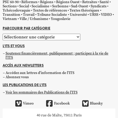
PSU 60-90
Réformes
Régions
Régions Ouest
Retraites
Santé
Sections
Social
Socialisme
Sorbonne
Sud-Ouest
Syndicats
Tchécoslovaquie
Textes de références
Textes théoriques
Transition
Travail
Tribune Socialiste
Université
URSS
VIDEO
Vietnam
Ville / Urbanisme
Yougoslavie
PARCOURIR PAR CATÉGORIE
Parcourir
par
L'ITS ET VOUS
catégorie
Soutenez financièrement, publiquement ; participez à la vie de
l'ITS
ACCÈS AUX NEWLETTERS
Accédez aux lettres d'information de l'ITS
Abonnez vous
LES PUBLICATIONS DE L'ITS
Voir les sommaires des Publications de l'ITS
Vimeo
Facebook
Bluesky
40 rue de Malte, 75011 Paris