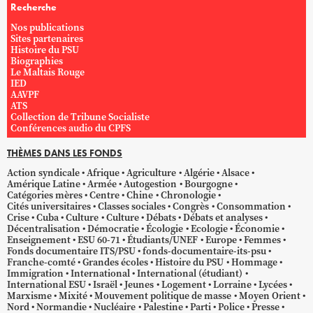
Recherche
Nos publications
Sites partenaires
Histoire du PSU
Biographies
Le Maltais Rouge
IED
AAVPF
ATS
Collection de Tribune Socialiste
Conférences audio du CPFS
THÈMES DANS LES FONDS
Action syndicale
Afrique
Agriculture
Algérie
Alsace
Amérique Latine
Armée
Autogestion
Bourgogne
Catégories mères
Centre
Chine
Chronologie
Cités universitaires
Classes sociales
Congrès
Consommation
Crise
Cuba
Culture
Culture
Débats
Débats et analyses
Décentralisation
Démocratie
Écologie
Ecologie
Économie
Enseignement
ESU 60-71
Étudiants/UNEF
Europe
Femmes
Fonds documentaire ITS/PSU
fonds-documentaire-its-psu
Franche-comté
Grandes écoles
Histoire du PSU
Hommage
Immigration
International
International (étudiant)
International ESU
Israël
Jeunes
Logement
Lorraine
Lycées
Marxisme
Mixité
Mouvement politique de masse
Moyen Orient
Nord
Normandie
Nucléaire
Palestine
Parti
Police
Presse