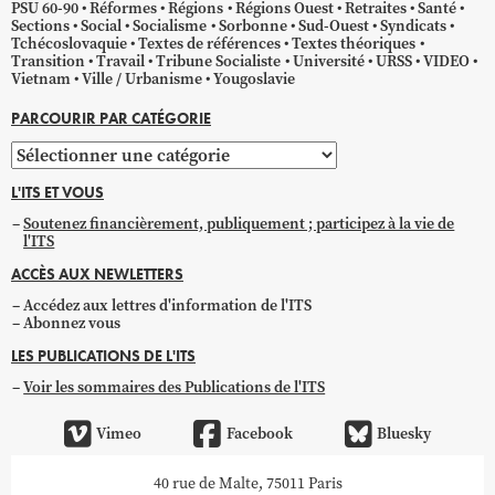
PSU 60-90
Réformes
Régions
Régions Ouest
Retraites
Santé
Sections
Social
Socialisme
Sorbonne
Sud-Ouest
Syndicats
Tchécoslovaquie
Textes de références
Textes théoriques
Transition
Travail
Tribune Socialiste
Université
URSS
VIDEO
Vietnam
Ville / Urbanisme
Yougoslavie
PARCOURIR PAR CATÉGORIE
Parcourir
par
L'ITS ET VOUS
catégorie
Soutenez financièrement, publiquement ; participez à la vie de
l'ITS
ACCÈS AUX NEWLETTERS
Accédez aux lettres d'information de l'ITS
Abonnez vous
LES PUBLICATIONS DE L'ITS
Voir les sommaires des Publications de l'ITS
Vimeo
Facebook
Bluesky
40 rue de Malte, 75011 Paris