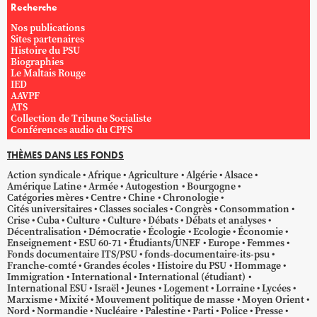
Recherche
Nos publications
Sites partenaires
Histoire du PSU
Biographies
Le Maltais Rouge
IED
AAVPF
ATS
Collection de Tribune Socialiste
Conférences audio du CPFS
THÈMES DANS LES FONDS
Action syndicale
Afrique
Agriculture
Algérie
Alsace
Amérique Latine
Armée
Autogestion
Bourgogne
Catégories mères
Centre
Chine
Chronologie
Cités universitaires
Classes sociales
Congrès
Consommation
Crise
Cuba
Culture
Culture
Débats
Débats et analyses
Décentralisation
Démocratie
Écologie
Ecologie
Économie
Enseignement
ESU 60-71
Étudiants/UNEF
Europe
Femmes
Fonds documentaire ITS/PSU
fonds-documentaire-its-psu
Franche-comté
Grandes écoles
Histoire du PSU
Hommage
Immigration
International
International (étudiant)
International ESU
Israël
Jeunes
Logement
Lorraine
Lycées
Marxisme
Mixité
Mouvement politique de masse
Moyen Orient
Nord
Normandie
Nucléaire
Palestine
Parti
Police
Presse