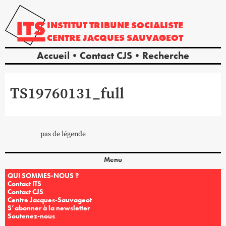
INSTITUT
TRIBUNE
SOCIALISTE
CENTRE
JACQUES
SAUVAGEOT
Accueil
Contact CJS
Recherche
TS19760131_full
pas de légende
Menu
QUI SOMMES-NOUS ?
Contact ITS
Contact CJS
Centre Jacques-Sauvageot
S’abonner à la newsletter
Soutenez-nous