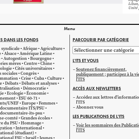
Liban
Unité 
Menu
S DANS LES FONDS
PARCOURIR PAR CATÉGORIE
 syndicale
Afrique
Agriculture
Parcourir
e
Alsace
Amérique Latine
par
e
Autogestion
Bourgogne
L'ITS ET VOUS
catégorie
ries mères
Centre
Chine
ologie
Cités universitaires
Soutenez financièrement,
s sociales
Congrès
publiquement ; participez à la vi
mmation
Crise
Cuba
Culture
l'ITS
e
Débats
Débats et analyses
ralisation
Démocratie
ACCÈS AUX NEWLETTERS
ie
Ecologie
Économie
Accédez aux lettres d'informati
gnement
ESU 60-71
l'ITS
ants/UNEF
Europe
Femmes
Abonnez vous
 documentaire ITS/PSU
documentaire-its-psu
LES PUBLICATIONS DE L'ITS
he-comté
Grandes écoles
re du PSU
Hommage
Voir les sommaires des Publicat
ration
International
l'ITS
ational (étudiant)
ational ESU
Israël
Jeunes