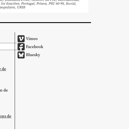
,
loi foncière
,
Portugal
,
Prison
,
PSU 60-90
,
Social
,
populaire
,
URSS
Vimeo
Facebook
Bluesky
e de
on de
ions de