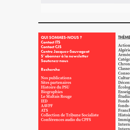
THÈME
QUI SOMMES-NOUS ?
Contact ITS
Action
Contact CJS
Algéri
Centre Jacques-Sauvageot
Armé
S’abonner à la newsletter
Catégo
Soutenez-nous
Chron
Classe
Recherche
Conso
Nos publications
Cultur
Sites partenaires
Décent
Histoire du PSU
Écolog
Biographies
Ensei
Le Maltais Rouge
Étudi
IED
Fonds
AAVPF
fonds-
ATS
Franc
Collection de Tribune Socialiste
Histoi
Conférences audio du CPFS
Immig
Intern
Intern