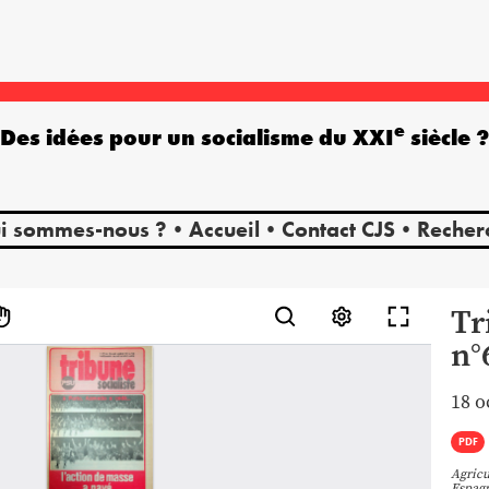
e
Des idées pour un socialisme du XXI
siècle 
i sommes-nous ?
Accueil
Contact CJS
Recher
Tr
n°
18 o
PDF
Agricu
Espag