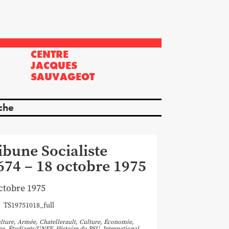
CENTRE
?
JACQUES
SAUVAGEOT
che
ibune Socialiste
674 – 18 octobre 1975
ctobre 1975
TS19751018_full
lture
,
Armée
,
Chatellerault
,
Culture
,
Économie
,
ne
,
Étudiants/UNEF
,
Histoire du PSU
,
International
,