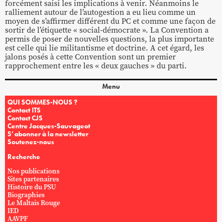
forcément saisi les implications à venir. Néanmoins le
ralliement autour de l’autogestion a eu lieu comme un
moyen de s’affirmer différent du PC et comme une façon de
sortir de l’étiquette « social-démocrate ». La Convention a
permis de poser de nouvelles questions, la plus importante
est celle qui lie militantisme et doctrine. A cet égard, les
jalons posés à cette Convention sont un premier
rapprochement entre les « deux gauches » du parti.
Menu
QUI SOMMES-NOUS ?
Contact ITS
Contact CJS
Centre Jacques-Sauvageot
S’abonner à la newsletter
Soutenez-nous
Recherche
Nos publications
Sites partenaires
Histoire du PSU
Biographies
Le Maltais Rouge
IED
AAVPF