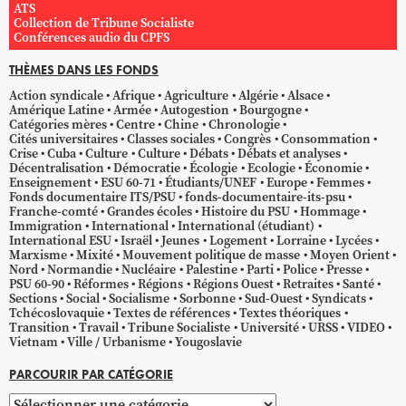
ATS
Collection de Tribune Socialiste
Conférences audio du CPFS
THÈMES DANS LES FONDS
Action syndicale
Afrique
Agriculture
Algérie
Alsace
Amérique Latine
Armée
Autogestion
Bourgogne
Catégories mères
Centre
Chine
Chronologie
Cités universitaires
Classes sociales
Congrès
Consommation
Crise
Cuba
Culture
Culture
Débats
Débats et analyses
Décentralisation
Démocratie
Écologie
Ecologie
Économie
Enseignement
ESU 60-71
Étudiants/UNEF
Europe
Femmes
Fonds documentaire ITS/PSU
fonds-documentaire-its-psu
Franche-comté
Grandes écoles
Histoire du PSU
Hommage
Immigration
International
International (étudiant)
International ESU
Israël
Jeunes
Logement
Lorraine
Lycées
Marxisme
Mixité
Mouvement politique de masse
Moyen Orient
Nord
Normandie
Nucléaire
Palestine
Parti
Police
Presse
PSU 60-90
Réformes
Régions
Régions Ouest
Retraites
Santé
Sections
Social
Socialisme
Sorbonne
Sud-Ouest
Syndicats
Tchécoslovaquie
Textes de références
Textes théoriques
Transition
Travail
Tribune Socialiste
Université
URSS
VIDEO
Vietnam
Ville / Urbanisme
Yougoslavie
PARCOURIR PAR CATÉGORIE
Parcourir