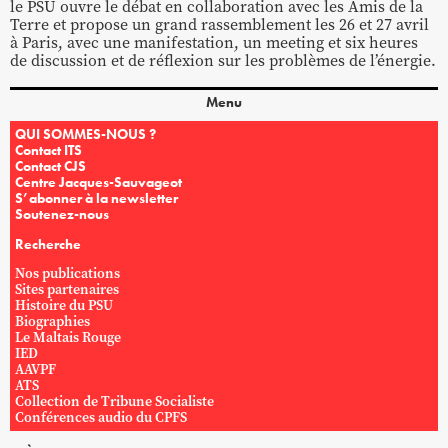
le PSU ouvre le débat en collaboration avec les Amis de la
Terre et propose un grand rassemblement les 26 et 27 avril
à Paris, avec une manifestation, un meeting et six heures
de discussion et de réflexion sur les problèmes de l’énergie.
Menu
QUI SOMMES-NOUS ?
Contact ITS
Contact CJS
Centre Jacques-Sauvageot
S’abonner à la newsletter
Soutenez-nous
Recherche
Nos publications
Sites partenaires
Histoire du PSU
Biographies
Le Maltais Rouge
IED
AAVPF
ATS
Collection de Tribune Socialiste
Conférences audio du CPFS