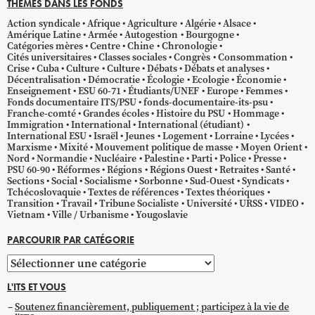
THÈMES DANS LES FONDS
Action syndicale
Afrique
Agriculture
Algérie
Alsace
Amérique Latine
Armée
Autogestion
Bourgogne
Catégories mères
Centre
Chine
Chronologie
Cités universitaires
Classes sociales
Congrès
Consommation
Crise
Cuba
Culture
Culture
Débats
Débats et analyses
Décentralisation
Démocratie
Écologie
Ecologie
Économie
Enseignement
ESU 60-71
Étudiants/UNEF
Europe
Femmes
Fonds documentaire ITS/PSU
fonds-documentaire-its-psu
Franche-comté
Grandes écoles
Histoire du PSU
Hommage
Immigration
International
International (étudiant)
International ESU
Israël
Jeunes
Logement
Lorraine
Lycées
Marxisme
Mixité
Mouvement politique de masse
Moyen Orient
Nord
Normandie
Nucléaire
Palestine
Parti
Police
Presse
PSU 60-90
Réformes
Régions
Régions Ouest
Retraites
Santé
Sections
Social
Socialisme
Sorbonne
Sud-Ouest
Syndicats
Tchécoslovaquie
Textes de références
Textes théoriques
Transition
Travail
Tribune Socialiste
Université
URSS
VIDEO
Vietnam
Ville / Urbanisme
Yougoslavie
PARCOURIR PAR CATÉGORIE
Parcourir
par
L'ITS ET VOUS
catégorie
Soutenez financièrement, publiquement ; participez à la vie de