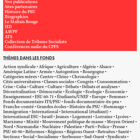
Nos publications
Sites partenaires
Histoire du PSU
Biographies
Le Maltais Rouge
IED
AAVPF
ATS
Collection de Tribune Socialiste
Conférences audio du CPFS
THÈMES DANS LES FONDS
Action syndicale
Afrique
Agriculture
Algérie
Alsace
Amérique Latine
Armée
Autogestion
Bourgogne
Catégories mères
Centre
Chine
Chronologie
Cités universitaires
Classes sociales
Congrès
Consommation
Crise
Cuba
Culture
Culture
Débats
Débats et analyses
Décentralisation
Démocratie
Écologie
Ecologie
Économie
Enseignement
ESU 60-71
Étudiants/UNEF
Europe
Femmes
Fonds documentaire ITS/PSU
fonds-documentaire-its-psu
Franche-comté
Grandes écoles
Histoire du PSU
Hommage
Immigration
International
International (étudiant)
International ESU
Israël
Jeunes
Logement
Lorraine
Lycées
Marxisme
Mixité
Mouvement politique de masse
Moyen Orient
Nord
Normandie
Nucléaire
Palestine
Parti
Police
Presse
PSU 60-90
Réformes
Régions
Régions Ouest
Retraites
Santé
Sections
Social
Socialisme
Sorbonne
Sud-Ouest
Syndicats