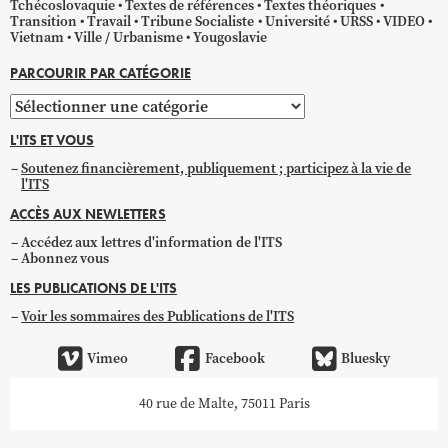
Tchécoslovaquie
Textes de références
Textes théoriques
Transition
Travail
Tribune Socialiste
Université
URSS
VIDEO
Vietnam
Ville / Urbanisme
Yougoslavie
PARCOURIR PAR CATÉGORIE
Parcourir
par
L'ITS ET VOUS
catégorie
Soutenez financièrement, publiquement ; participez à la vie de
l'ITS
ACCÈS AUX NEWLETTERS
Accédez aux lettres d'information de l'ITS
Abonnez vous
LES PUBLICATIONS DE L'ITS
Voir les sommaires des Publications de l'ITS
Vimeo
Facebook
Bluesky
40 rue de Malte, 75011 Paris