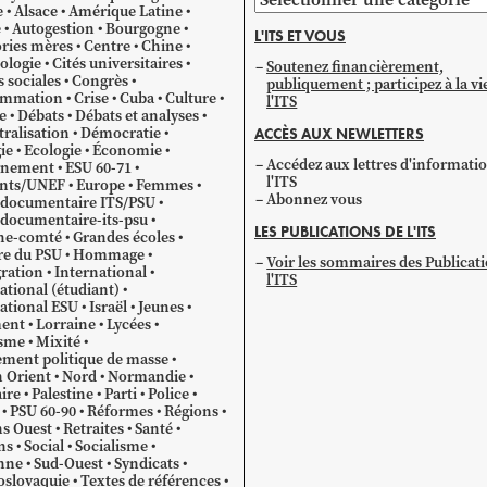
e
Alsace
Amérique Latine
par
e
Autogestion
Bourgogne
L'ITS ET VOUS
catégorie
ries mères
Centre
Chine
ologie
Cités universitaires
Soutenez financièrement,
s sociales
Congrès
publiquement ; participez à la vi
mmation
Crise
Cuba
Culture
l'ITS
e
Débats
Débats et analyses
ralisation
Démocratie
ACCÈS AUX NEWLETTERS
ie
Ecologie
Économie
Accédez aux lettres d'informati
gnement
ESU 60-71
l'ITS
ants/UNEF
Europe
Femmes
Abonnez vous
 documentaire ITS/PSU
documentaire-its-psu
LES PUBLICATIONS DE L'ITS
he-comté
Grandes écoles
re du PSU
Hommage
Voir les sommaires des Publicat
ration
International
l'ITS
ational (étudiant)
ational ESU
Israël
Jeunes
ent
Lorraine
Lycées
sme
Mixité
ment politique de masse
 Orient
Nord
Normandie
ire
Palestine
Parti
Police
PSU 60-90
Réformes
Régions
s Ouest
Retraites
Santé
ns
Social
Socialisme
nne
Sud-Ouest
Syndicats
oslovaquie
Textes de références