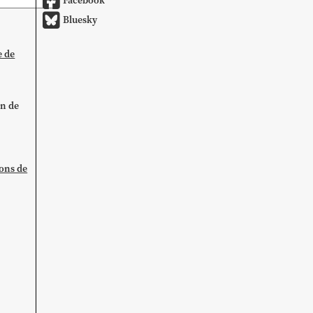
Facebook
Bluesky
e de
on de
ions de