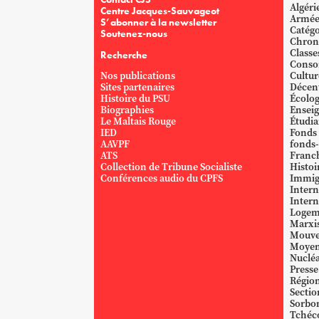
Algéri
Centre Jacques-Sauvageot
Armé
S’abonner à la newsletter
Catégo
Soutenez-nous
Chron
Classe
Recherche
Conso
Nos publications
Cultur
Sites partenaires
Décent
Histoire du PSU
Écolog
Biographies
Ensei
Le Maltais Rouge
Étudi
IED
Fonds
AAVPF
fonds-
ATS
Franc
Collection de Tribune Socialiste
Histoi
Conférences audio du CPFS
Immig
Intern
Intern
Logem
Marxi
Mouve
Moyen
Nucléa
Presse
Région
Sectio
Sorbo
Tchéc