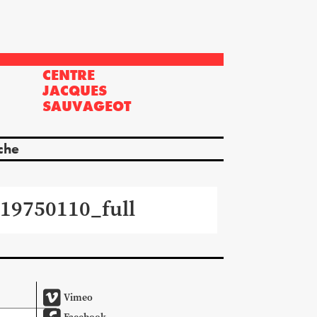
CENTRE
?
JACQUES
SAUVAGEOT
che
19750110_full
Vimeo