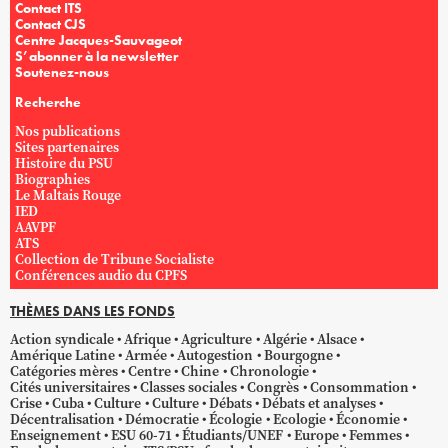
Contact ITS
Contact CJS
Centre Jacques-Sauvageot
S’abonner à la newsletter
Soutenez-nous
Recherche
Nos publications
Sites partenaires
Histoire du PSU
Biographies
Le Maltais Rouge
IED
AAVPF
ATS
Collection de Tribune Socialiste
Conférences audio du CPFS
THÈMES DANS LES FONDS
Action syndicale
Afrique
Agriculture
Algérie
Alsace
Amérique Latine
Armée
Autogestion
Bourgogne
Catégories mères
Centre
Chine
Chronologie
Cités universitaires
Classes sociales
Congrès
Consommation
Crise
Cuba
Culture
Culture
Débats
Débats et analyses
Décentralisation
Démocratie
Écologie
Ecologie
Économie
Enseignement
ESU 60-71
Étudiants/UNEF
Europe
Femmes