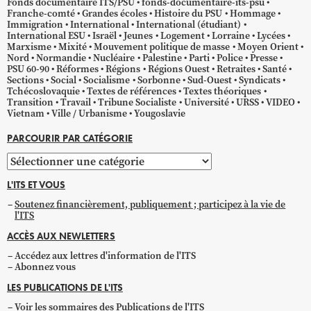
Fonds documentaire ITS/PSU
fonds-documentaire-its-psu
Franche-comté
Grandes écoles
Histoire du PSU
Hommage
Immigration
International
International (étudiant)
International ESU
Israël
Jeunes
Logement
Lorraine
Lycées
Marxisme
Mixité
Mouvement politique de masse
Moyen Orient
Nord
Normandie
Nucléaire
Palestine
Parti
Police
Presse
PSU 60-90
Réformes
Régions
Régions Ouest
Retraites
Santé
Sections
Social
Socialisme
Sorbonne
Sud-Ouest
Syndicats
Tchécoslovaquie
Textes de références
Textes théoriques
Transition
Travail
Tribune Socialiste
Université
URSS
VIDEO
Vietnam
Ville / Urbanisme
Yougoslavie
PARCOURIR PAR CATÉGORIE
Parcourir
par
L'ITS ET VOUS
catégorie
Soutenez financièrement, publiquement ; participez à la vie de
l'ITS
ACCÈS AUX NEWLETTERS
Accédez aux lettres d'information de l'ITS
Abonnez vous
LES PUBLICATIONS DE L'ITS
Voir les sommaires des Publications de l'ITS