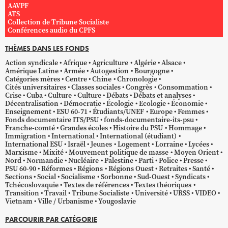
AAVPF
ATS
Collection de Tribune Socialiste
Conférences audio du CPFS
THÈMES DANS LES FONDS
Action syndicale
Afrique
Agriculture
Algérie
Alsace
Amérique Latine
Armée
Autogestion
Bourgogne
Catégories mères
Centre
Chine
Chronologie
Cités universitaires
Classes sociales
Congrès
Consommation
Crise
Cuba
Culture
Culture
Débats
Débats et analyses
Décentralisation
Démocratie
Écologie
Ecologie
Économie
Enseignement
ESU 60-71
Étudiants/UNEF
Europe
Femmes
Fonds documentaire ITS/PSU
fonds-documentaire-its-psu
Franche-comté
Grandes écoles
Histoire du PSU
Hommage
Immigration
International
International (étudiant)
International ESU
Israël
Jeunes
Logement
Lorraine
Lycées
Marxisme
Mixité
Mouvement politique de masse
Moyen Orient
Nord
Normandie
Nucléaire
Palestine
Parti
Police
Presse
PSU 60-90
Réformes
Régions
Régions Ouest
Retraites
Santé
Sections
Social
Socialisme
Sorbonne
Sud-Ouest
Syndicats
Tchécoslovaquie
Textes de références
Textes théoriques
Transition
Travail
Tribune Socialiste
Université
URSS
VIDEO
Vietnam
Ville / Urbanisme
Yougoslavie
PARCOURIR PAR CATÉGORIE