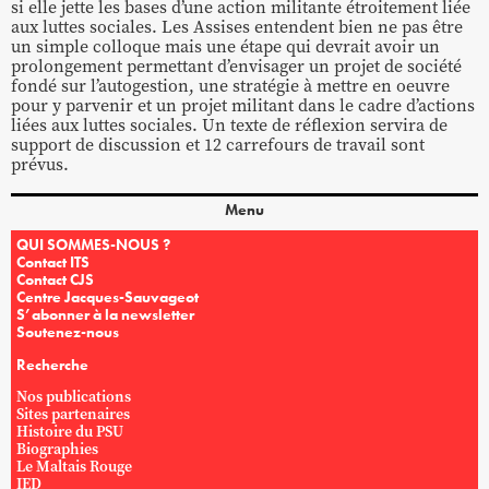
si elle jette les bases d’une action militante étroitement liée
aux luttes sociales. Les Assises entendent bien ne pas être
un simple colloque mais une étape qui devrait avoir un
prolongement permettant d’envisager un projet de société
fondé sur l’autogestion, une stratégie à mettre en oeuvre
pour y parvenir et un projet militant dans le cadre d’actions
liées aux luttes sociales. Un texte de réflexion servira de
support de discussion et 12 carrefours de travail sont
prévus.
Menu
QUI SOMMES-NOUS ?
Contact ITS
Contact CJS
Centre Jacques-Sauvageot
S’abonner à la newsletter
Soutenez-nous
Recherche
Nos publications
Sites partenaires
Histoire du PSU
Biographies
Le Maltais Rouge
IED