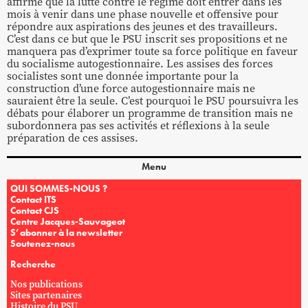
affirme que la lutte contre le régime doit entrer dans les
mois à venir dans une phase nouvelle et offensive pour
répondre aux aspirations des jeunes et des travailleurs.
C’est dans ce but que le PSU inscrit ses propositions et ne
manquera pas d’exprimer toute sa force politique en faveur
du socialisme autogestionnaire. Les assises des forces
socialistes sont une donnée importante pour la
construction d’une force autogestionnaire mais ne
sauraient être la seule. C’est pourquoi le PSU poursuivra les
débats pour élaborer un programme de transition mais ne
subordonnera pas ses activités et réflexions à la seule
préparation de ces assises.
Menu
QUI SOMMES-NOUS ?
Contact ITS
Contact CJS
Centre Jacques-Sauvageot
S’abonner à la newsletter
Soutenez-nous
Recherche
Nos publications
Sites partenaires
Histoire du PSU