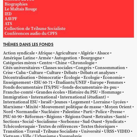
Biographies
Le Maltais Rouge
IED
AAVPF
ATS
Collection de Tribune Socialiste
Conférences audio du CPFS
THÈMES DANS LES FONDS
Action syndicale
Afrique
Agriculture
Algérie
Alsace
Amérique Latine
Armée
Autogestion
Bourgogne
Catégories mères
Centre
Chine
Chronologie
Cités universitaires
Classes sociales
Congrès
Consommation
Crise
Cuba
Culture
Culture
Débats
Débats et analyses
Décentralisation
Démocratie
Écologie
Ecologie
Économie
Enseignement
ESU 60-71
Étudiants/UNEF
Europe
Femmes
Fonds documentaire ITS/PSU
fonds-documentaire-its-psu
Franche-comté
Grandes écoles
Histoire du PSU
Hommage
Immigration
International
International (étudiant)
International ESU
Israël
Jeunes
Logement
Lorraine
Lycées
Marxisme
Mixité
Mouvement politique de masse
Moyen Orient
Nord
Normandie
Nucléaire
Palestine
Parti
Police
Presse
PSU 60-90
Réformes
Régions
Régions Ouest
Retraites
Santé
Sections
Social
Socialisme
Sorbonne
Sud-Ouest
Syndicats
Tchécoslovaquie
Textes de références
Textes théoriques
Transition
Travail
Tribune Socialiste
Université
URSS
VIDEO
Vietnam
Ville / Urbanisme
Yougoslavie