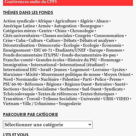
Conférences audio du CPFS
THÈMES DANS LES FONDS
Action syndicale
Afrique
Agriculture
Algérie
Alsace
Amérique Latine
Armée
Autogestion
Bourgogne
Catégories mères
Centre
Chine
Chronologie
Cités universitaires
Classes sociales
Congrès
Consommation
Crise
Cuba
Culture
Culture
Débats
Débats et analyses
Décentralisation
Démocratie
Écologie
Ecologie
Économie
Enseignement
ESU 60-71
Étudiants/UNEF
Europe
Femmes
Fonds documentaire ITS/PSU
fonds-documentaire-its-psu
Franche-comté
Grandes écoles
Histoire du PSU
Hommage
Immigration
International
International (étudiant)
International ESU
Israël
Jeunes
Logement
Lorraine
Lycées
Marxisme
Mixité
Mouvement politique de masse
Moyen Orient
Nord
Normandie
Nucléaire
Palestine
Parti
Police
Presse
PSU 60-90
Réformes
Régions
Régions Ouest
Retraites
Santé
Sections
Social
Socialisme
Sorbonne
Sud-Ouest
Syndicats
Tchécoslovaquie
Textes de références
Textes théoriques
Transition
Travail
Tribune Socialiste
Université
URSS
VIDEO
Vietnam
Ville / Urbanisme
Yougoslavie
PARCOURIR PAR CATÉGORIE
Parcourir
par
L'ITS ET VOUS
catégorie