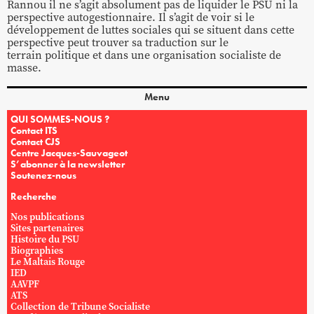
Rannou il ne s’agit absolument pas de liquider le PSU ni la
perspective autogestionnaire. Il s’agit de voir si le
développement de luttes sociales qui se situent dans cette
perspective peut trouver sa traduction sur le
terrain politique et dans une organisation socialiste de
masse.
Menu
QUI SOMMES-NOUS ?
Contact ITS
Contact CJS
Centre Jacques-Sauvageot
S’abonner à la newsletter
Soutenez-nous
Recherche
Nos publications
Sites partenaires
Histoire du PSU
Biographies
Le Maltais Rouge
IED
AAVPF
ATS
Collection de Tribune Socialiste