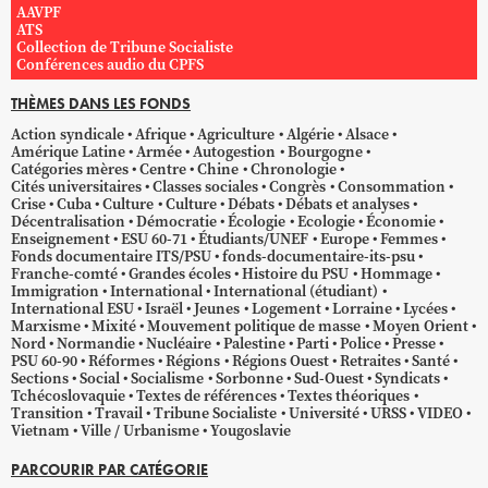
AAVPF
ATS
Collection de Tribune Socialiste
Conférences audio du CPFS
THÈMES DANS LES FONDS
Action syndicale
Afrique
Agriculture
Algérie
Alsace
Amérique Latine
Armée
Autogestion
Bourgogne
Catégories mères
Centre
Chine
Chronologie
Cités universitaires
Classes sociales
Congrès
Consommation
Crise
Cuba
Culture
Culture
Débats
Débats et analyses
Décentralisation
Démocratie
Écologie
Ecologie
Économie
Enseignement
ESU 60-71
Étudiants/UNEF
Europe
Femmes
Fonds documentaire ITS/PSU
fonds-documentaire-its-psu
Franche-comté
Grandes écoles
Histoire du PSU
Hommage
Immigration
International
International (étudiant)
International ESU
Israël
Jeunes
Logement
Lorraine
Lycées
Marxisme
Mixité
Mouvement politique de masse
Moyen Orient
Nord
Normandie
Nucléaire
Palestine
Parti
Police
Presse
PSU 60-90
Réformes
Régions
Régions Ouest
Retraites
Santé
Sections
Social
Socialisme
Sorbonne
Sud-Ouest
Syndicats
Tchécoslovaquie
Textes de références
Textes théoriques
Transition
Travail
Tribune Socialiste
Université
URSS
VIDEO
Vietnam
Ville / Urbanisme
Yougoslavie
PARCOURIR PAR CATÉGORIE