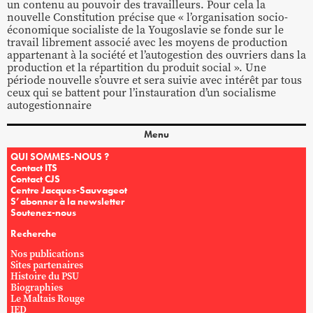
un contenu au pouvoir des travailleurs. Pour cela la
nouvelle Constitution précise que « l’organisation socio-
économique socialiste de la Yougoslavie se fonde sur le
travail librement associé avec les moyens de production
appartenant à la société et l’autogestion des ouvriers dans la
production et la répartition du produit social ». Une
période nouvelle s’ouvre et sera suivie avec intérêt par tous
ceux qui se battent pour l’instauration d’un socialisme
autogestionnaire
Menu
QUI SOMMES-NOUS ?
Contact ITS
Contact CJS
Centre Jacques-Sauvageot
S’abonner à la newsletter
Soutenez-nous
Recherche
Nos publications
Sites partenaires
Histoire du PSU
Biographies
Le Maltais Rouge
IED