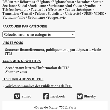
PSU 60-90
Réformes
Régions
Régions Ouest
Retraites
Santé
Sections
Social
Socialisme
Sorbonne
Sud-Ouest
Syndicats
Tchécoslovaquie
Textes de références
Textes théoriques
Transition
Travail
Tribune Socialiste
Université
URSS
VIDEO
Vietnam
Ville / Urbanisme
Yougoslavie
PARCOURIR PAR CATÉGORIE
Parcourir
par
L'ITS ET VOUS
catégorie
Soutenez financièrement, publiquement ; participez à la vie de
l'ITS
ACCÈS AUX NEWLETTERS
Accédez aux lettres d'information de l'ITS
Abonnez vous
LES PUBLICATIONS DE L'ITS
Voir les sommaires des Publications de l'ITS
Vimeo
Facebook
Bluesky
40 rue de Malte, 75011 Paris