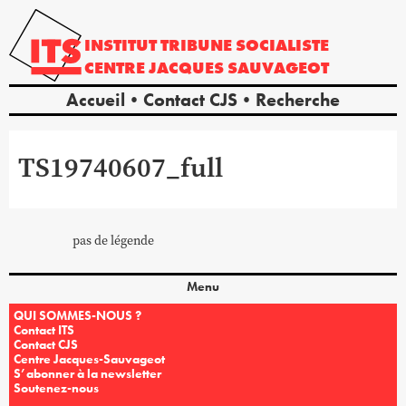
INSTITUT
TRIBUNE
SOCIALISTE
CENTRE
JACQUES
SAUVAGEOT
Accueil
Contact CJS
Recherche
TS19740607_full
pas de légende
Menu
QUI SOMMES-NOUS ?
Contact ITS
Contact CJS
Centre Jacques-Sauvageot
S’abonner à la newsletter
Soutenez-nous