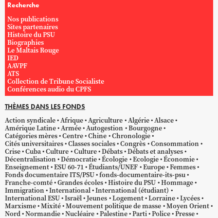
Recherche
Nos publications
Sites partenaires
Histoire du PSU
Biographies
Le Maltais Rouge
IED
AAVPF
ATS
Collection de Tribune Socialiste
Conférences audio du CPFS
THÈMES DANS LES FONDS
Action syndicale
Afrique
Agriculture
Algérie
Alsace
Amérique Latine
Armée
Autogestion
Bourgogne
Catégories mères
Centre
Chine
Chronologie
Cités universitaires
Classes sociales
Congrès
Consommation
Crise
Cuba
Culture
Culture
Débats
Débats et analyses
Décentralisation
Démocratie
Écologie
Ecologie
Économie
Enseignement
ESU 60-71
Étudiants/UNEF
Europe
Femmes
Fonds documentaire ITS/PSU
fonds-documentaire-its-psu
Franche-comté
Grandes écoles
Histoire du PSU
Hommage
Immigration
International
International (étudiant)
International ESU
Israël
Jeunes
Logement
Lorraine
Lycées
Marxisme
Mixité
Mouvement politique de masse
Moyen Orient
Nord
Normandie
Nucléaire
Palestine
Parti
Police
Presse