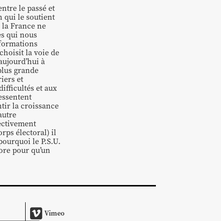
entre le passé et
n qui le soutient
 la France ne
es qui nous
sformations
choisit la voie de
 aujourd’hui à
 plus grande
iers et
ifficultés et aux
ressentent
ntir la croissance
autre
fectivement
rps électoral) il
pourquoi le P.S.U.
core pour qu’un
Vimeo