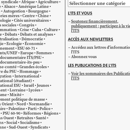
 syndicale
Afrique
Agriculture
Parcourir
e
Alsace
Amérique Latine
par
e
Autogestion
Bourgogne
L'ITS ET VOUS
catégorie
ries mères
Centre
Chine
ologie
Cités universitaires
Soutenez financièrement,
s sociales
Congrès
publiquement ; participez à la vi
mmation
Crise
Cuba
Culture
l'ITS
e
Débats
Débats et analyses
ralisation
Démocratie
ACCÈS AUX NEWLETTERS
ie
Ecologie
Économie
Accédez aux lettres d'informati
gnement
ESU 60-71
l'ITS
ants/UNEF
Europe
Femmes
Abonnez vous
 documentaire ITS/PSU
documentaire-its-psu
LES PUBLICATIONS DE L'ITS
he-comté
Grandes écoles
re du PSU
Hommage
Voir les sommaires des Publicat
ration
International
l'ITS
ational (étudiant)
ational ESU
Israël
Jeunes
ent
Lorraine
Lycées
sme
Mixité
ment politique de masse
 Orient
Nord
Normandie
ire
Palestine
Parti
Police
PSU 60-90
Réformes
Régions
s Ouest
Retraites
Santé
ns
Social
Socialisme
nne
Sud-Ouest
Syndicats