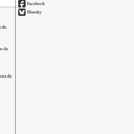
Facebook
Bluesky
e de
on de
ions de