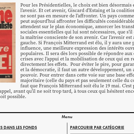
Pour les Présidentielles, le choix est bien désormais 
l’avenir. Et cet avenir, Giscard d’Estaing et la coalitio
ne sont pas en mesure de l’affronter. Un pays comme
peut aujourd’hui affronter les difficultés considérabl
attendent sur le plan économique, amorcer les tran
sociales essentielles qui lui sont nécessaires, que s’il 
la maîtrise consciente de son avenir. Car l’avenir est
gauche. Si François Mitterrand est élu, il y aura une
influence, une meilleure expression des intérêts ouvr
populaires. Il sera dès lors possible de répondre aux d
crises avec l’appui et la mobilisation de ceux qui en 
directement les effets. Pour éviter le pire, pour gara
et la démocratie, il faut un autre développement, un 
pouvoir. Pour entrer dans cette voie sur une base ef
majoritaire (celle du pays et pas seulement celle du co
faut que François Mitterrand soit élu le 19 mai. C’est 
ppel, avant qu’il ne soit trop tard, à tous ceux qui hésitent en
soit possible.
Menu
S DANS LES FONDS
PARCOURIR PAR CATÉGORIE