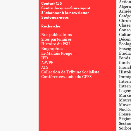
Action
Contact CJS
Algéri
Centre Jacques-Sauvageot
Armé
S’abonner à la newsletter
Catégo
Soutenez-nous
Chron
Classe
Recherche
Conso
Nos publications
Cultur
Sites partenaires
Décent
Histoire du PSU
Écolog
Biographies
Ensei
Le Maltais Rouge
Étudi
IED
Fonds
AAVPF
fonds-
ATS
Franc
Collection de Tribune Socialiste
Histoi
Conférences audio du CPFS
Immig
Intern
Intern
Logem
Marxi
Mouve
Moyen
Nucléa
Presse
Région
Sectio
Sorbo