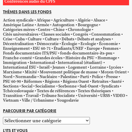
Conférences audio du CPFS
THÈMES DANS LES FONDS
Action syndicale
Afrique
Agriculture
Algérie
Alsace
Amérique Latine
Armée
Autogestion
Bourgogne
Catégories mères
Centre
Chine
Chronologie
Cités universitaires
Classes sociales
Congrès
Consommation
Crise
Cuba
Culture
Culture
Débats
Débats et analyses
Décentralisation
Démocratie
Écologie
Ecologie
Économie
Enseignement
ESU 60-71
Étudiants/UNEF
Europe
Femmes
Fonds documentaire ITS/PSU
fonds-documentaire-its-psu
Franche-comté
Grandes écoles
Histoire du PSU
Hommage
Immigration
International
International (étudiant)
International ESU
Israël
Jeunes
Logement
Lorraine
Lycées
Marxisme
Mixité
Mouvement politique de masse
Moyen Orient
Nord
Normandie
Nucléaire
Palestine
Parti
Police
Presse
PSU 60-90
Réformes
Régions
Régions Ouest
Retraites
Santé
Sections
Social
Socialisme
Sorbonne
Sud-Ouest
Syndicats
Tchécoslovaquie
Textes de références
Textes théoriques
Transition
Travail
Tribune Socialiste
Université
URSS
VIDEO
Vietnam
Ville / Urbanisme
Yougoslavie
PARCOURIR PAR CATÉGORIE
Parcourir
par
L'ITS ET VOUS
catégorie