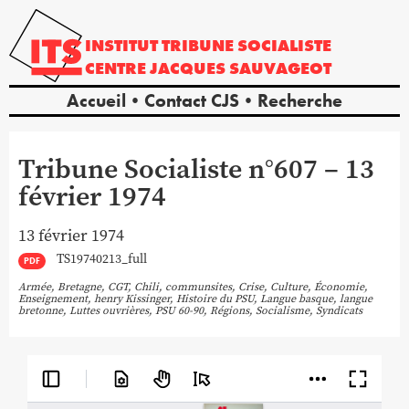
INSTITUT
TRIBUNE
SOCIALISTE
CENTRE
JACQUES
SAUVAGEOT
Accueil
Contact CJS
Recherche
Tribune Socialiste n°607 – 13
février 1974
13 février 1974
TS19740213_full
PDF
Armée
,
Bretagne
,
CGT
,
Chili
,
communsites
,
Crise
,
Culture
,
Économie
,
Enseignement
,
henry Kissinger
,
Histoire du PSU
,
Langue basque
,
langue
bretonne
,
Luttes ouvrières
,
PSU 60-90
,
Régions
,
Socialisme
,
Syndicats