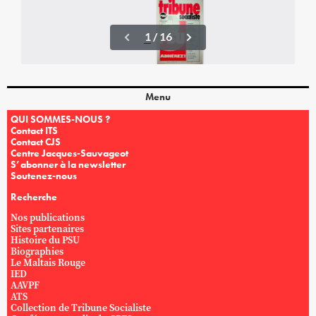
Menu
QUI SOMMES-NOUS ?
Contact ITS
Contact CJS
Centre Jacques-Sauvageot
S’abonner à la newsletter
Soutenez-nous
Recherche
Nos publications
Sites partenaires
Histoire du PSU
Biographies
Le Maltais Rouge
IED
AAVPF
ATS
Collection de Tribune Socialiste