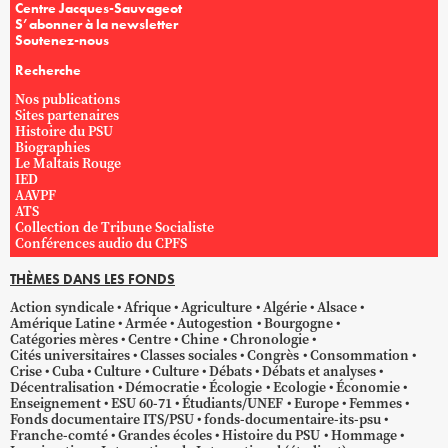
Centre Jacques-Sauvageot
S’abonner à la newsletter
Soutenez-nous
Recherche
Nos publications
Sites partenaires
Histoire du PSU
Biographies
Le Maltais Rouge
IED
AAVPF
ATS
Collection de Tribune Socialiste
Conférences audio du CPFS
THÈMES DANS LES FONDS
Action syndicale
Afrique
Agriculture
Algérie
Alsace
Amérique Latine
Armée
Autogestion
Bourgogne
Catégories mères
Centre
Chine
Chronologie
Cités universitaires
Classes sociales
Congrès
Consommation
Crise
Cuba
Culture
Culture
Débats
Débats et analyses
Décentralisation
Démocratie
Écologie
Ecologie
Économie
Enseignement
ESU 60-71
Étudiants/UNEF
Europe
Femmes
Fonds documentaire ITS/PSU
fonds-documentaire-its-psu
Franche-comté
Grandes écoles
Histoire du PSU
Hommage