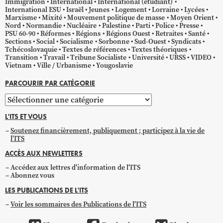
Immigration
International
International (étudiant)
International ESU
Israël
Jeunes
Logement
Lorraine
Lycées
Marxisme
Mixité
Mouvement politique de masse
Moyen Orient
Nord
Normandie
Nucléaire
Palestine
Parti
Police
Presse
PSU 60-90
Réformes
Régions
Régions Ouest
Retraites
Santé
Sections
Social
Socialisme
Sorbonne
Sud-Ouest
Syndicats
Tchécoslovaquie
Textes de références
Textes théoriques
Transition
Travail
Tribune Socialiste
Université
URSS
VIDEO
Vietnam
Ville / Urbanisme
Yougoslavie
PARCOURIR PAR CATÉGORIE
Parcourir
par
L'ITS ET VOUS
catégorie
Soutenez financièrement, publiquement ; participez à la vie de
l'ITS
ACCÈS AUX NEWLETTERS
Accédez aux lettres d'information de l'ITS
Abonnez vous
LES PUBLICATIONS DE L'ITS
Voir les sommaires des Publications de l'ITS