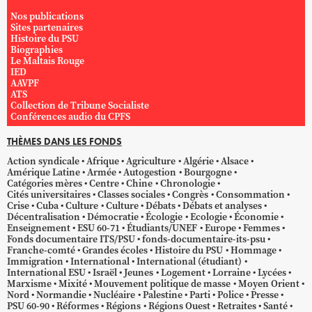
Nos publications
Sites partenaires
Histoire du PSU
Biographies
Le Maltais Rouge
IED
AAVPF
ATS
Collection de Tribune Socialiste
Conférences audio du CPFS
THÈMES DANS LES FONDS
Action syndicale
Afrique
Agriculture
Algérie
Alsace
Amérique Latine
Armée
Autogestion
Bourgogne
Catégories mères
Centre
Chine
Chronologie
Cités universitaires
Classes sociales
Congrès
Consommation
Crise
Cuba
Culture
Culture
Débats
Débats et analyses
Décentralisation
Démocratie
Écologie
Ecologie
Économie
Enseignement
ESU 60-71
Étudiants/UNEF
Europe
Femmes
Fonds documentaire ITS/PSU
fonds-documentaire-its-psu
Franche-comté
Grandes écoles
Histoire du PSU
Hommage
Immigration
International
International (étudiant)
International ESU
Israël
Jeunes
Logement
Lorraine
Lycées
Marxisme
Mixité
Mouvement politique de masse
Moyen Orient
Nord
Normandie
Nucléaire
Palestine
Parti
Police
Presse
PSU 60-90
Réformes
Régions
Régions Ouest
Retraites
Santé