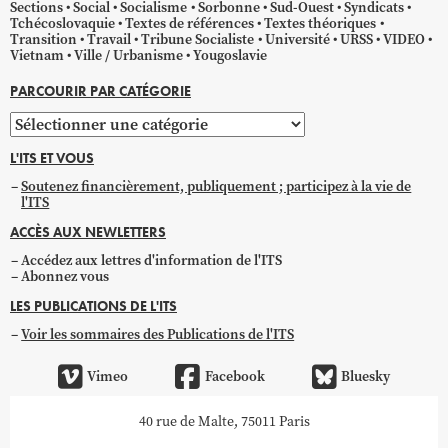
Sections
Social
Socialisme
Sorbonne
Sud-Ouest
Syndicats
Tchécoslovaquie
Textes de références
Textes théoriques
Transition
Travail
Tribune Socialiste
Université
URSS
VIDEO
Vietnam
Ville / Urbanisme
Yougoslavie
PARCOURIR PAR CATÉGORIE
Parcourir
par
L'ITS ET VOUS
catégorie
Soutenez financièrement, publiquement ; participez à la vie de
l'ITS
ACCÈS AUX NEWLETTERS
Accédez aux lettres d'information de l'ITS
Abonnez vous
LES PUBLICATIONS DE L'ITS
Voir les sommaires des Publications de l'ITS
Vimeo
Facebook
Bluesky
40 rue de Malte, 75011 Paris