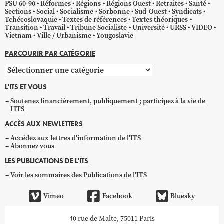
PSU 60-90
Réformes
Régions
Régions Ouest
Retraites
Santé
Sections
Social
Socialisme
Sorbonne
Sud-Ouest
Syndicats
Tchécoslovaquie
Textes de références
Textes théoriques
Transition
Travail
Tribune Socialiste
Université
URSS
VIDEO
Vietnam
Ville / Urbanisme
Yougoslavie
PARCOURIR PAR CATÉGORIE
Parcourir
par
L'ITS ET VOUS
catégorie
Soutenez financièrement, publiquement ; participez à la vie de
l'ITS
ACCÈS AUX NEWLETTERS
Accédez aux lettres d'information de l'ITS
Abonnez vous
LES PUBLICATIONS DE L'ITS
Voir les sommaires des Publications de l'ITS
Vimeo
Facebook
Bluesky
40 rue de Malte, 75011 Paris