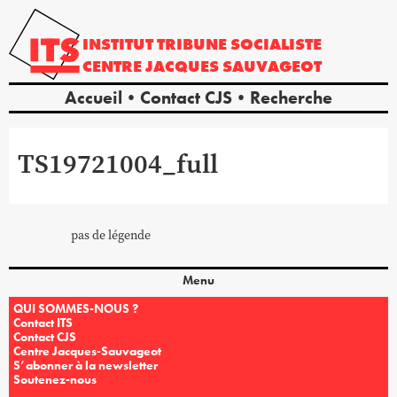
INSTITUT
TRIBUNE
SOCIALISTE
CENTRE
JACQUES
SAUVAGEOT
Accueil
Contact CJS
Recherche
TS19721004_full
pas de légende
Menu
QUI SOMMES-NOUS ?
Contact ITS
Contact CJS
Centre Jacques-Sauvageot
S’abonner à la newsletter
Soutenez-nous