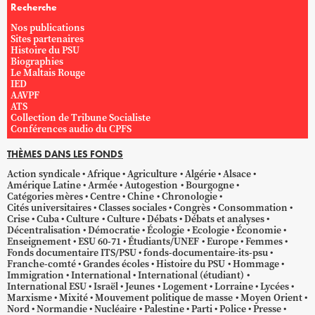
Recherche
Nos publications
Sites partenaires
Histoire du PSU
Biographies
Le Maltais Rouge
IED
AAVPF
ATS
Collection de Tribune Socialiste
Conférences audio du CPFS
THÈMES DANS LES FONDS
Action syndicale
Afrique
Agriculture
Algérie
Alsace
Amérique Latine
Armée
Autogestion
Bourgogne
Catégories mères
Centre
Chine
Chronologie
Cités universitaires
Classes sociales
Congrès
Consommation
Crise
Cuba
Culture
Culture
Débats
Débats et analyses
Décentralisation
Démocratie
Écologie
Ecologie
Économie
Enseignement
ESU 60-71
Étudiants/UNEF
Europe
Femmes
Fonds documentaire ITS/PSU
fonds-documentaire-its-psu
Franche-comté
Grandes écoles
Histoire du PSU
Hommage
Immigration
International
International (étudiant)
International ESU
Israël
Jeunes
Logement
Lorraine
Lycées
Marxisme
Mixité
Mouvement politique de masse
Moyen Orient
Nord
Normandie
Nucléaire
Palestine
Parti
Police
Presse