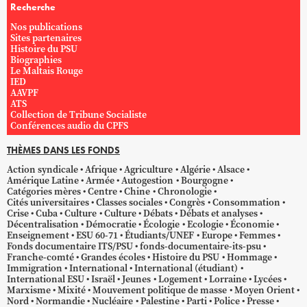
Recherche
Nos publications
Sites partenaires
Histoire du PSU
Biographies
Le Maltais Rouge
IED
AAVPF
ATS
Collection de Tribune Socialiste
Conférences audio du CPFS
THÈMES DANS LES FONDS
Action syndicale
Afrique
Agriculture
Algérie
Alsace
Amérique Latine
Armée
Autogestion
Bourgogne
Catégories mères
Centre
Chine
Chronologie
Cités universitaires
Classes sociales
Congrès
Consommation
Crise
Cuba
Culture
Culture
Débats
Débats et analyses
Décentralisation
Démocratie
Écologie
Ecologie
Économie
Enseignement
ESU 60-71
Étudiants/UNEF
Europe
Femmes
Fonds documentaire ITS/PSU
fonds-documentaire-its-psu
Franche-comté
Grandes écoles
Histoire du PSU
Hommage
Immigration
International
International (étudiant)
International ESU
Israël
Jeunes
Logement
Lorraine
Lycées
Marxisme
Mixité
Mouvement politique de masse
Moyen Orient
Nord
Normandie
Nucléaire
Palestine
Parti
Police
Presse