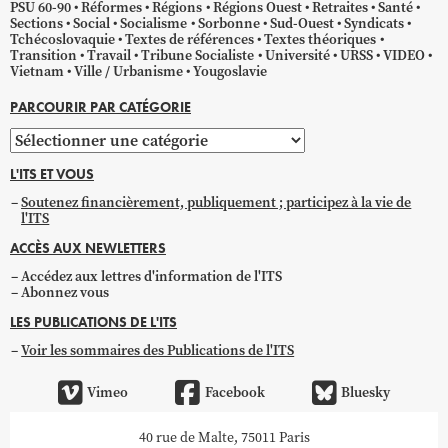
PSU 60-90
Réformes
Régions
Régions Ouest
Retraites
Santé
Sections
Social
Socialisme
Sorbonne
Sud-Ouest
Syndicats
Tchécoslovaquie
Textes de références
Textes théoriques
Transition
Travail
Tribune Socialiste
Université
URSS
VIDEO
Vietnam
Ville / Urbanisme
Yougoslavie
PARCOURIR PAR CATÉGORIE
Parcourir
par
L'ITS ET VOUS
catégorie
Soutenez financièrement, publiquement ; participez à la vie de
l'ITS
ACCÈS AUX NEWLETTERS
Accédez aux lettres d'information de l'ITS
Abonnez vous
LES PUBLICATIONS DE L'ITS
Voir les sommaires des Publications de l'ITS
Vimeo
Facebook
Bluesky
40 rue de Malte, 75011 Paris