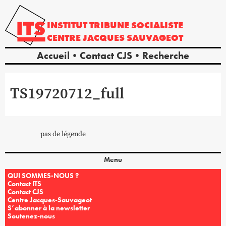
INSTITUT
TRIBUNE
SOCIALISTE
CENTRE
JACQUES
SAUVAGEOT
Accueil
Contact CJS
Recherche
TS19720712_full
pas de légende
Menu
QUI SOMMES-NOUS ?
Contact ITS
Contact CJS
Centre Jacques-Sauvageot
S’abonner à la newsletter
Soutenez-nous