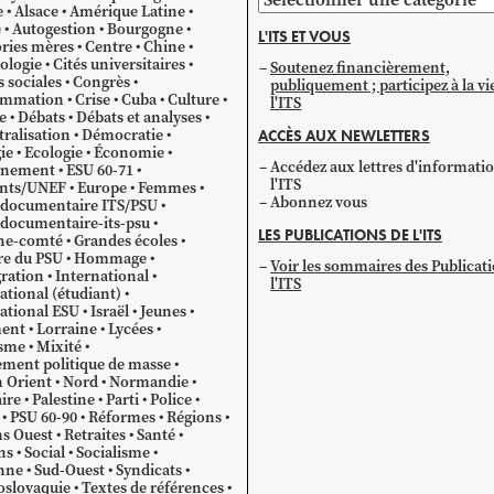
e
Alsace
Amérique Latine
par
e
Autogestion
Bourgogne
L'ITS ET VOUS
catégorie
ries mères
Centre
Chine
ologie
Cités universitaires
Soutenez financièrement,
s sociales
Congrès
publiquement ; participez à la vi
mmation
Crise
Cuba
Culture
l'ITS
e
Débats
Débats et analyses
ralisation
Démocratie
ACCÈS AUX NEWLETTERS
ie
Ecologie
Économie
Accédez aux lettres d'informati
gnement
ESU 60-71
l'ITS
ants/UNEF
Europe
Femmes
Abonnez vous
 documentaire ITS/PSU
documentaire-its-psu
LES PUBLICATIONS DE L'ITS
he-comté
Grandes écoles
re du PSU
Hommage
Voir les sommaires des Publicat
ration
International
l'ITS
ational (étudiant)
ational ESU
Israël
Jeunes
ent
Lorraine
Lycées
sme
Mixité
ment politique de masse
 Orient
Nord
Normandie
ire
Palestine
Parti
Police
PSU 60-90
Réformes
Régions
s Ouest
Retraites
Santé
ns
Social
Socialisme
nne
Sud-Ouest
Syndicats
oslovaquie
Textes de références