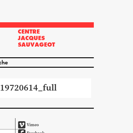
CENTRE
?
JACQUES
SAUVAGEOT
che
19720614_full
Vimeo