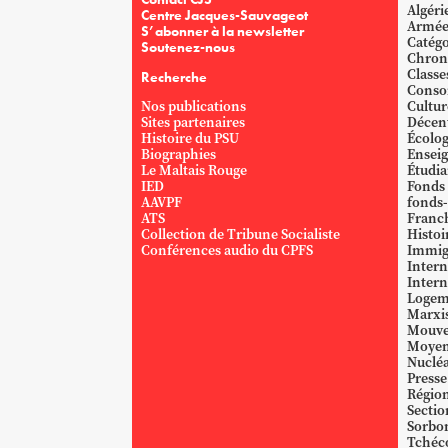
Algéri
Centre Jacques-Sauvageot
Armé
S’abonner à la newsletter
Catégo
Soutenez-nous
Chron
Classe
Recherche
Conso
Nos publications
Cultur
Sites partenaires
Décent
Histoire du PSU
Écolog
Biographies
Ensei
Le Maltais Rouge
Étudi
IED
Fonds
AAVPF
fonds-
ATS
Franc
Collection de Tribune Socialiste
Histoi
Conférences audio du CPFS
Immig
Intern
Intern
Logem
Marxi
Mouve
Moyen
Nucléa
Presse
Région
Sectio
Sorbo
Tchéc