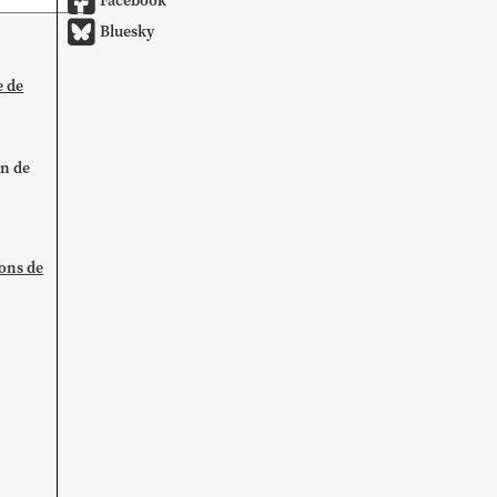
Facebook
Bluesky
e de
on de
ions de