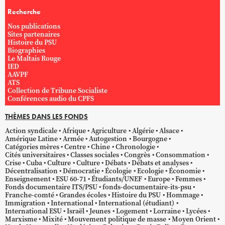
Recherche
Nos publications
Sites partenaires
Histoire du PSU
Biographies
Le Maltais Rouge
IED
AAVPF
ATS
Collection de Tribune Socialiste
Conférences audio du CPFS
THÈMES DANS LES FONDS
Action syndicale
Afrique
Agriculture
Algérie
Alsace
Amérique Latine
Armée
Autogestion
Bourgogne
Catégories mères
Centre
Chine
Chronologie
Cités universitaires
Classes sociales
Congrès
Consommation
Crise
Cuba
Culture
Culture
Débats
Débats et analyses
Décentralisation
Démocratie
Écologie
Ecologie
Économie
Enseignement
ESU 60-71
Étudiants/UNEF
Europe
Femmes
Fonds documentaire ITS/PSU
fonds-documentaire-its-psu
Franche-comté
Grandes écoles
Histoire du PSU
Hommage
Immigration
International
International (étudiant)
International ESU
Israël
Jeunes
Logement
Lorraine
Lycées
Marxisme
Mixité
Mouvement politique de masse
Moyen Orient