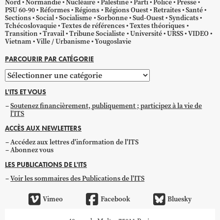
Nord
Normandie
Nucléaire
Palestine
Parti
Police
Presse
PSU 60-90
Réformes
Régions
Régions Ouest
Retraites
Santé
Sections
Social
Socialisme
Sorbonne
Sud-Ouest
Syndicats
Tchécoslovaquie
Textes de références
Textes théoriques
Transition
Travail
Tribune Socialiste
Université
URSS
VIDEO
Vietnam
Ville / Urbanisme
Yougoslavie
PARCOURIR PAR CATÉGORIE
Parcourir
par
L'ITS ET VOUS
catégorie
Soutenez financièrement, publiquement ; participez à la vie de
l'ITS
ACCÈS AUX NEWLETTERS
Accédez aux lettres d'information de l'ITS
Abonnez vous
LES PUBLICATIONS DE L'ITS
Voir les sommaires des Publications de l'ITS
Vimeo
Facebook
Bluesky