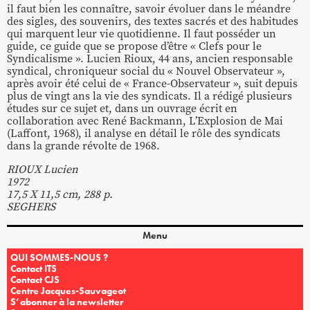
il faut bien les connaître, savoir évoluer dans le méandre
des sigles, des souvenirs, des textes sacrés et des habitudes
qui marquent leur vie quotidienne. Il faut posséder un
guide, ce guide que se propose d’être « Clefs pour le
Syndicalisme ». Lucien Rioux, 44 ans, ancien responsable
syndical, chroniqueur social du « Nouvel Observateur »,
après avoir été celui de « France-Observateur », suit depuis
plus de vingt ans la vie des syndicats. Il a rédigé plusieurs
études sur ce sujet et, dans un ouvrage écrit en
collaboration avec René Backmann, L’Explosion de Mai
(Laffont, 1968), il analyse en détail le rôle des syndicats
dans la grande révolte de 1968.
RIOUX Lucien
1972
17,5 X 11,5 cm, 288 p.
SEGHERS
Menu
QUI SOMMES-NOUS ?
Contact ITS
Contact CJS
Centre Jacques-Sauvageot
S’abonner à la newsletter