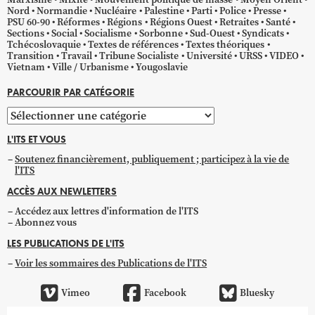
Nord
Normandie
Nucléaire
Palestine
Parti
Police
Presse
PSU 60-90
Réformes
Régions
Régions Ouest
Retraites
Santé
Sections
Social
Socialisme
Sorbonne
Sud-Ouest
Syndicats
Tchécoslovaquie
Textes de références
Textes théoriques
Transition
Travail
Tribune Socialiste
Université
URSS
VIDEO
Vietnam
Ville / Urbanisme
Yougoslavie
PARCOURIR PAR CATÉGORIE
Parcourir
par
L'ITS ET VOUS
catégorie
Soutenez financièrement, publiquement ; participez à la vie de
l'ITS
ACCÈS AUX NEWLETTERS
Accédez aux lettres d'information de l'ITS
Abonnez vous
LES PUBLICATIONS DE L'ITS
Voir les sommaires des Publications de l'ITS
Vimeo
Facebook
Bluesky