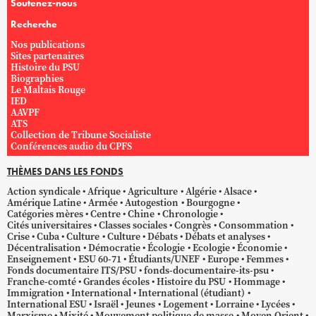
Soutenez-nous
Recherche
Nos publications
Sites partenaires
Histoire du PSU
Biographies
Le Maltais Rouge
IED
AAVPF
ATS
Collection de Tribune Socialiste
Conférences audio du CPFS
THÈMES DANS LES FONDS
Action syndicale
Afrique
Agriculture
Algérie
Alsace
Amérique Latine
Armée
Autogestion
Bourgogne
Catégories mères
Centre
Chine
Chronologie
Cités universitaires
Classes sociales
Congrès
Consommation
Crise
Cuba
Culture
Culture
Débats
Débats et analyses
Décentralisation
Démocratie
Écologie
Ecologie
Économie
Enseignement
ESU 60-71
Étudiants/UNEF
Europe
Femmes
Fonds documentaire ITS/PSU
fonds-documentaire-its-psu
Franche-comté
Grandes écoles
Histoire du PSU
Hommage
Immigration
International
International (étudiant)
International ESU
Israël
Jeunes
Logement
Lorraine
Lycées
Marxisme
Mixité
Mouvement politique de masse
Moyen Orient