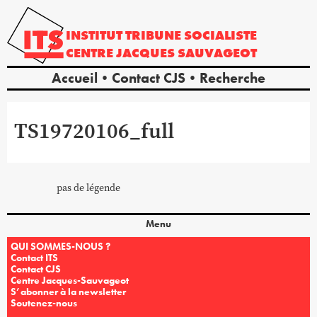
INSTITUT
TRIBUNE
SOCIALISTE
CENTRE
JACQUES
SAUVAGEOT
Accueil
Contact CJS
Recherche
TS19720106_full
pas de légende
Menu
QUI SOMMES-NOUS ?
Contact ITS
Contact CJS
Centre Jacques-Sauvageot
S’abonner à la newsletter
Soutenez-nous