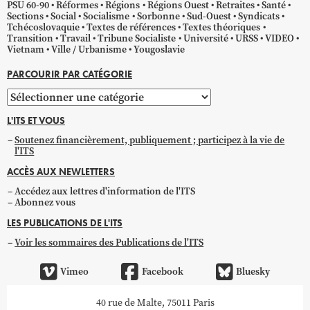
PSU 60-90
Réformes
Régions
Régions Ouest
Retraites
Santé
Sections
Social
Socialisme
Sorbonne
Sud-Ouest
Syndicats
Tchécoslovaquie
Textes de références
Textes théoriques
Transition
Travail
Tribune Socialiste
Université
URSS
VIDEO
Vietnam
Ville / Urbanisme
Yougoslavie
PARCOURIR PAR CATÉGORIE
Parcourir
par
L'ITS ET VOUS
catégorie
Soutenez financièrement, publiquement ; participez à la vie de
l'ITS
ACCÈS AUX NEWLETTERS
Accédez aux lettres d'information de l'ITS
Abonnez vous
LES PUBLICATIONS DE L'ITS
Voir les sommaires des Publications de l'ITS
Vimeo
Facebook
Bluesky
40 rue de Malte, 75011 Paris