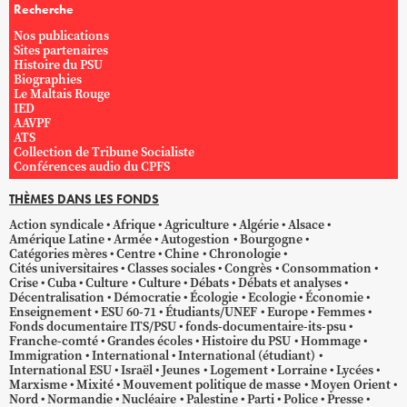
Recherche
Nos publications
Sites partenaires
Histoire du PSU
Biographies
Le Maltais Rouge
IED
AAVPF
ATS
Collection de Tribune Socialiste
Conférences audio du CPFS
THÈMES DANS LES FONDS
Action syndicale
Afrique
Agriculture
Algérie
Alsace
Amérique Latine
Armée
Autogestion
Bourgogne
Catégories mères
Centre
Chine
Chronologie
Cités universitaires
Classes sociales
Congrès
Consommation
Crise
Cuba
Culture
Culture
Débats
Débats et analyses
Décentralisation
Démocratie
Écologie
Ecologie
Économie
Enseignement
ESU 60-71
Étudiants/UNEF
Europe
Femmes
Fonds documentaire ITS/PSU
fonds-documentaire-its-psu
Franche-comté
Grandes écoles
Histoire du PSU
Hommage
Immigration
International
International (étudiant)
International ESU
Israël
Jeunes
Logement
Lorraine
Lycées
Marxisme
Mixité
Mouvement politique de masse
Moyen Orient
Nord
Normandie
Nucléaire
Palestine
Parti
Police
Presse