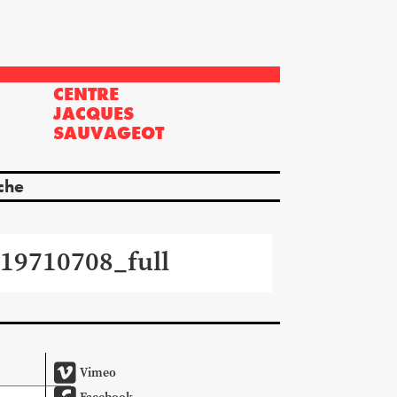
CENTRE
?
JACQUES
SAUVAGEOT
che
19710708_full
Vimeo