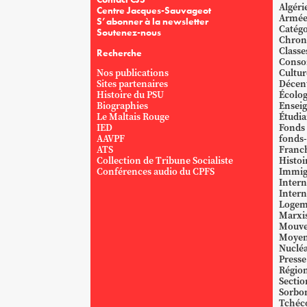
Algéri
Centre Jacques-Sauvageot
Armé
S’abonner à la newsletter
Catégo
Soutenez-nous
Chron
Classe
Recherche
Conso
Nos publications
Cultur
Sites partenaires
Décent
Histoire du PSU
Écolog
Biographies
Ensei
Le Maltais Rouge
Étudi
IED
Fonds
AAVPF
fonds-
ATS
Franc
Collection de Tribune Socialiste
Histoi
Conférences audio du CPFS
Immig
Intern
Intern
Logem
Marxi
Mouve
Moyen
Nucléa
Presse
Région
Sectio
Sorbo
Tchéc