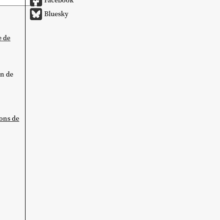
Facebook
Bluesky
e de
on de
ions de