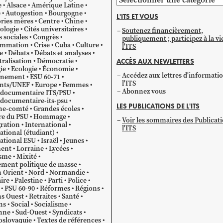
e
Alsace
Amérique Latine
par
e
Autogestion
Bourgogne
L'ITS ET VOUS
catégorie
ries mères
Centre
Chine
ologie
Cités universitaires
Soutenez financièrement,
s sociales
Congrès
publiquement ; participez à la vi
mmation
Crise
Cuba
Culture
l'ITS
e
Débats
Débats et analyses
ralisation
Démocratie
ACCÈS AUX NEWLETTERS
ie
Ecologie
Économie
Accédez aux lettres d'informati
gnement
ESU 60-71
l'ITS
ants/UNEF
Europe
Femmes
Abonnez vous
 documentaire ITS/PSU
documentaire-its-psu
LES PUBLICATIONS DE L'ITS
he-comté
Grandes écoles
re du PSU
Hommage
Voir les sommaires des Publicat
ration
International
l'ITS
ational (étudiant)
ational ESU
Israël
Jeunes
ent
Lorraine
Lycées
sme
Mixité
ment politique de masse
 Orient
Nord
Normandie
ire
Palestine
Parti
Police
PSU 60-90
Réformes
Régions
s Ouest
Retraites
Santé
ns
Social
Socialisme
nne
Sud-Ouest
Syndicats
oslovaquie
Textes de références