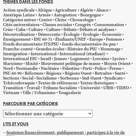
THÈMES DANS LES FONDS
Action syndicale
Afrique
Agriculture
Algérie
Alsace
Amérique Latine
Armée
Autogestion
Bourgogne
Catégories mères
Centre
Chine
Chronologie
Cités universitaires
Classes sociales
Congrès
Consommation
Crise
Cuba
Culture
Culture
Débats
Débats et analyses
Décentralisation
Démocratie
Écologie
Ecologie
Économie
Enseignement
ESU 60-71
Étudiants/UNEF
Europe
Femmes
Fonds documentaire ITS/PSU
fonds-documentaire-its-psu
Franche-comté
Grandes écoles
Histoire du PSU
Hommage
Immigration
International
International (étudiant)
International ESU
Israël
Jeunes
Logement
Lorraine
Lycées
Marxisme
Mixité
Mouvement politique de masse
Moyen Orient
Nord
Normandie
Nucléaire
Palestine
Parti
Police
Presse
PSU 60-90
Réformes
Régions
Régions Ouest
Retraites
Santé
Sections
Social
Socialisme
Sorbonne
Sud-Ouest
Syndicats
Tchécoslovaquie
Textes de références
Textes théoriques
Transition
Travail
Tribune Socialiste
Université
URSS
VIDEO
Vietnam
Ville / Urbanisme
Yougoslavie
PARCOURIR PAR CATÉGORIE
Parcourir
par
L'ITS ET VOUS
catégorie
Soutenez financièrement, publiquement ; participez à la vie de