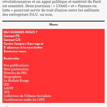
révolutionnaires et un appui politique et matériel du Parti
est essentiel. Deux journaux : « L’Outil » et « Paysans en
lutte » pourront servir de trait d’union entre les militants
des entreprises P.S.U. ou non.
Menu
QUI SOMMES-NOUS ?
Contact ITS
Contact CJS
Centre Jacques-Sauvageot
S’abonner à la newsletter
Soutenez-nous
Recherche
Nos publications
Sites partenaires
Histoire du PSU
Biographies
Le Maltais Rouge
IED
AAVPF
ATS
Collection de Tribune Socialiste
Conférences audio du CPFS