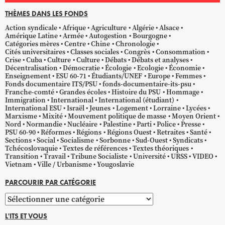
THÈMES DANS LES FONDS
Action syndicale
Afrique
Agriculture
Algérie
Alsace
Amérique Latine
Armée
Autogestion
Bourgogne
Catégories mères
Centre
Chine
Chronologie
Cités universitaires
Classes sociales
Congrès
Consommation
Crise
Cuba
Culture
Culture
Débats
Débats et analyses
Décentralisation
Démocratie
Écologie
Ecologie
Économie
Enseignement
ESU 60-71
Étudiants/UNEF
Europe
Femmes
Fonds documentaire ITS/PSU
fonds-documentaire-its-psu
Franche-comté
Grandes écoles
Histoire du PSU
Hommage
Immigration
International
International (étudiant)
International ESU
Israël
Jeunes
Logement
Lorraine
Lycées
Marxisme
Mixité
Mouvement politique de masse
Moyen Orient
Nord
Normandie
Nucléaire
Palestine
Parti
Police
Presse
PSU 60-90
Réformes
Régions
Régions Ouest
Retraites
Santé
Sections
Social
Socialisme
Sorbonne
Sud-Ouest
Syndicats
Tchécoslovaquie
Textes de références
Textes théoriques
Transition
Travail
Tribune Socialiste
Université
URSS
VIDEO
Vietnam
Ville / Urbanisme
Yougoslavie
PARCOURIR PAR CATÉGORIE
Parcourir
par
L'ITS ET VOUS
catégorie