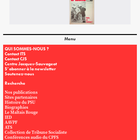
Menu
QUI SOMMES-NOUS ?
Contact ITS
Contact CJS
Centre Jacques-Sauvageot
S’abonner à la newsletter
Soutenez-nous
Recherche
Nos publications
Sites partenaires
Histoire du PSU
Biographies
Le Maltais Rouge
IED
AAVPF
ATS
Collection de Tribune Socialiste
Conférences audio du CPFS