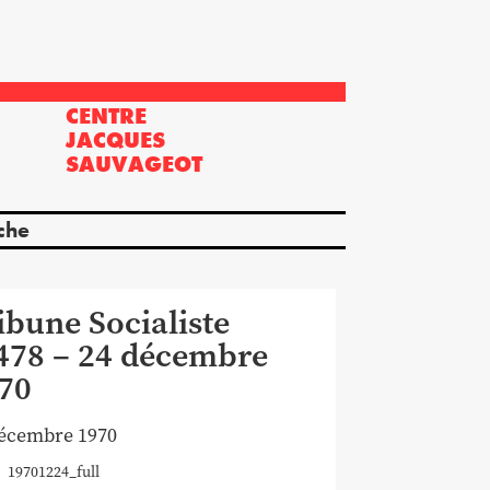
CENTRE
?
JACQUES
SAUVAGEOT
che
ibune Socialiste
478 – 24 décembre
70
décembre 1970
19701224_full