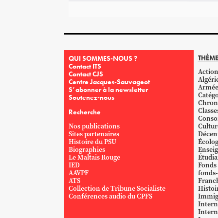
THÈME
QUI SOMMES-NOUS ?
Contact ITS
Action
Contact CJS
Algéri
Centre Jacques-Sauvageot
Armé
S’abonner à la newsletter
Catégo
Soutenez-nous
Chron
Classe
Recherche
Conso
Nos publications
Cultur
Sites partenaires
Décent
Histoire du PSU
Écolog
Biographies
Ensei
Le Maltais Rouge
Étudi
IED
Fonds
AAVPF
fonds-
ATS
Franc
Collection de Tribune Socialiste
Histoi
Conférences audio du CPFS
Immig
Intern
Intern