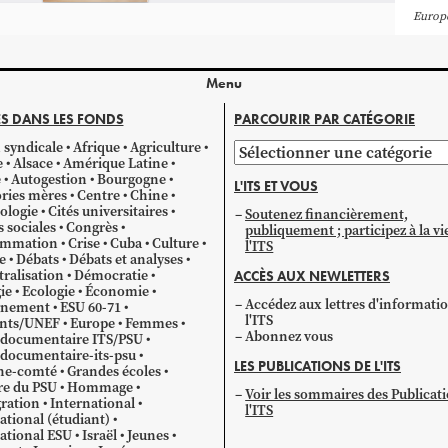
Europ
Menu
S DANS LES FONDS
PARCOURIR PAR CATÉGORIE
 syndicale
Afrique
Agriculture
Parcourir
e
Alsace
Amérique Latine
par
e
Autogestion
Bourgogne
L'ITS ET VOUS
catégorie
ries mères
Centre
Chine
ologie
Cités universitaires
Soutenez financièrement,
s sociales
Congrès
publiquement ; participez à la vi
mmation
Crise
Cuba
Culture
l'ITS
e
Débats
Débats et analyses
ralisation
Démocratie
ACCÈS AUX NEWLETTERS
ie
Ecologie
Économie
Accédez aux lettres d'informati
gnement
ESU 60-71
l'ITS
ants/UNEF
Europe
Femmes
Abonnez vous
 documentaire ITS/PSU
documentaire-its-psu
LES PUBLICATIONS DE L'ITS
he-comté
Grandes écoles
re du PSU
Hommage
Voir les sommaires des Publicat
ration
International
l'ITS
ational (étudiant)
ational ESU
Israël
Jeunes