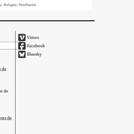
e
,
Pologne
,
Prolétariat
Vimeo
Facebook
Bluesky
e de
on de
ions de