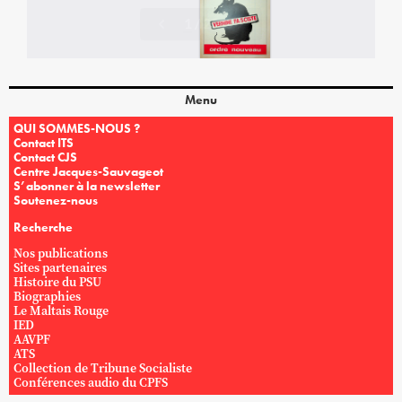
Menu
QUI SOMMES-NOUS ?
Contact ITS
Contact CJS
Centre Jacques-Sauvageot
S’abonner à la newsletter
Soutenez-nous
Recherche
Nos publications
Sites partenaires
Histoire du PSU
Biographies
Le Maltais Rouge
IED
AAVPF
ATS
Collection de Tribune Socialiste
Conférences audio du CPFS