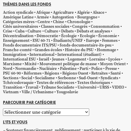
THÈMES DANS LES FONDS
Action syndicale
Afrique
Agriculture
Algérie
Alsace
Amérique Latine
Armée
Autogestion
Bourgogne
Catégories mères
Centre
Chine
Chronologie
Cités universitaires
Classes sociales
Congrès
Consommation
Crise
Cuba
Culture
Culture
Débats
Débats et analyses
Décentralisation
Démocratie
Écologie
Ecologie
Économie
Enseignement
ESU 60-71
Étudiants/UNEF
Europe
Femmes
Fonds documentaire ITS/PSU
fonds-documentaire-its-psu
Franche-comté
Grandes écoles
Histoire du PSU
Hommage
Immigration
International
International (étudiant)
International ESU
Israël
Jeunes
Logement
Lorraine
Lycées
Marxisme
Mixité
Mouvement politique de masse
Moyen Orient
Nord
Normandie
Nucléaire
Palestine
Parti
Police
Presse
PSU 60-90
Réformes
Régions
Régions Ouest
Retraites
Santé
Sections
Social
Socialisme
Sorbonne
Sud-Ouest
Syndicats
Tchécoslovaquie
Textes de références
Textes théoriques
Transition
Travail
Tribune Socialiste
Université
URSS
VIDEO
Vietnam
Ville / Urbanisme
Yougoslavie
PARCOURIR PAR CATÉGORIE
Parcourir
par
L'ITS ET VOUS
catégorie
Soutenez financièrement, publiquement ; participez à la vie de