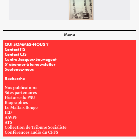
Menu
QUI SOMMES-NOUS ?
Contact ITS
Contact CJS
Centre Jacques-Sauvageot
S’abonner à la newsletter
Soutenez-nous
Recherche
Nos publications
Sites partenaires
Histoire du PSU
Biographies
Le Maltais Rouge
IED
AAVPF
ATS
Collection de Tribune Socialiste
Conférences audio du CPFS