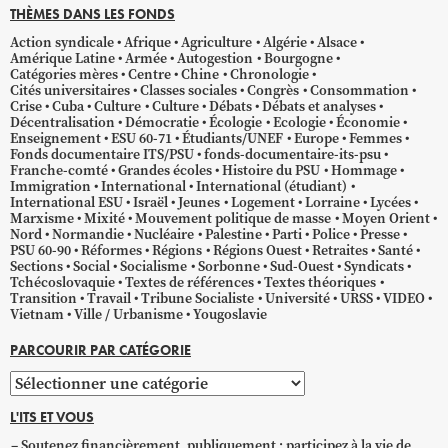
THÈMES DANS LES FONDS
Action syndicale
Afrique
Agriculture
Algérie
Alsace
Amérique Latine
Armée
Autogestion
Bourgogne
Catégories mères
Centre
Chine
Chronologie
Cités universitaires
Classes sociales
Congrès
Consommation
Crise
Cuba
Culture
Culture
Débats
Débats et analyses
Décentralisation
Démocratie
Écologie
Ecologie
Économie
Enseignement
ESU 60-71
Étudiants/UNEF
Europe
Femmes
Fonds documentaire ITS/PSU
fonds-documentaire-its-psu
Franche-comté
Grandes écoles
Histoire du PSU
Hommage
Immigration
International
International (étudiant)
International ESU
Israël
Jeunes
Logement
Lorraine
Lycées
Marxisme
Mixité
Mouvement politique de masse
Moyen Orient
Nord
Normandie
Nucléaire
Palestine
Parti
Police
Presse
PSU 60-90
Réformes
Régions
Régions Ouest
Retraites
Santé
Sections
Social
Socialisme
Sorbonne
Sud-Ouest
Syndicats
Tchécoslovaquie
Textes de références
Textes théoriques
Transition
Travail
Tribune Socialiste
Université
URSS
VIDEO
Vietnam
Ville / Urbanisme
Yougoslavie
PARCOURIR PAR CATÉGORIE
Parcourir
par
L'ITS ET VOUS
catégorie
Soutenez financièrement, publiquement ; participez à la vie de