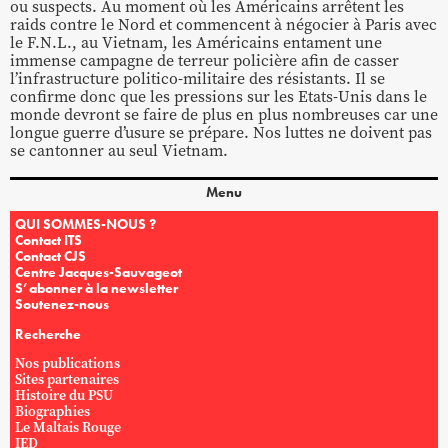
ou suspects. Au moment où les Américains arrêtent les
raids contre le Nord et commencent à négocier à Paris avec
le F.N.L., au Vietnam, les Américains entament une
immense campagne de terreur policière afin de casser
l’infrastructure politico-militaire des résistants. Il se
confirme donc que les pressions sur les Etats-Unis dans le
monde devront se faire de plus en plus nombreuses car une
longue guerre d’usure se prépare. Nos luttes ne doivent pas
se cantonner au seul Vietnam.
Menu
QUI SOMMES-NOUS ?
Contact ITS
Contact CJS
Centre Jacques-Sauvageot
S’abonner à la newsletter
Soutenez-nous
Recherche
Nos publications
Sites partenaires
Histoire du PSU
Biographies
Le Maltais Rouge
IED