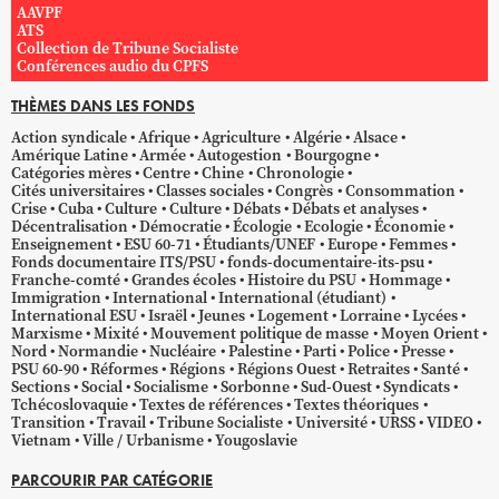
AAVPF
ATS
Collection de Tribune Socialiste
Conférences audio du CPFS
THÈMES DANS LES FONDS
Action syndicale
Afrique
Agriculture
Algérie
Alsace
Amérique Latine
Armée
Autogestion
Bourgogne
Catégories mères
Centre
Chine
Chronologie
Cités universitaires
Classes sociales
Congrès
Consommation
Crise
Cuba
Culture
Culture
Débats
Débats et analyses
Décentralisation
Démocratie
Écologie
Ecologie
Économie
Enseignement
ESU 60-71
Étudiants/UNEF
Europe
Femmes
Fonds documentaire ITS/PSU
fonds-documentaire-its-psu
Franche-comté
Grandes écoles
Histoire du PSU
Hommage
Immigration
International
International (étudiant)
International ESU
Israël
Jeunes
Logement
Lorraine
Lycées
Marxisme
Mixité
Mouvement politique de masse
Moyen Orient
Nord
Normandie
Nucléaire
Palestine
Parti
Police
Presse
PSU 60-90
Réformes
Régions
Régions Ouest
Retraites
Santé
Sections
Social
Socialisme
Sorbonne
Sud-Ouest
Syndicats
Tchécoslovaquie
Textes de références
Textes théoriques
Transition
Travail
Tribune Socialiste
Université
URSS
VIDEO
Vietnam
Ville / Urbanisme
Yougoslavie
PARCOURIR PAR CATÉGORIE