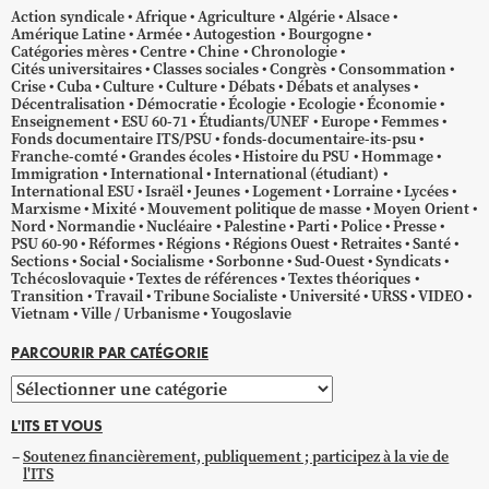
Action syndicale
Afrique
Agriculture
Algérie
Alsace
Amérique Latine
Armée
Autogestion
Bourgogne
Catégories mères
Centre
Chine
Chronologie
Cités universitaires
Classes sociales
Congrès
Consommation
Crise
Cuba
Culture
Culture
Débats
Débats et analyses
Décentralisation
Démocratie
Écologie
Ecologie
Économie
Enseignement
ESU 60-71
Étudiants/UNEF
Europe
Femmes
Fonds documentaire ITS/PSU
fonds-documentaire-its-psu
Franche-comté
Grandes écoles
Histoire du PSU
Hommage
Immigration
International
International (étudiant)
International ESU
Israël
Jeunes
Logement
Lorraine
Lycées
Marxisme
Mixité
Mouvement politique de masse
Moyen Orient
Nord
Normandie
Nucléaire
Palestine
Parti
Police
Presse
PSU 60-90
Réformes
Régions
Régions Ouest
Retraites
Santé
Sections
Social
Socialisme
Sorbonne
Sud-Ouest
Syndicats
Tchécoslovaquie
Textes de références
Textes théoriques
Transition
Travail
Tribune Socialiste
Université
URSS
VIDEO
Vietnam
Ville / Urbanisme
Yougoslavie
PARCOURIR PAR CATÉGORIE
Parcourir
par
L'ITS ET VOUS
catégorie
Soutenez financièrement, publiquement ; participez à la vie de
l'ITS