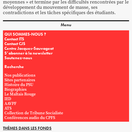
moyennes » et termine par les difficultés rencontrées par le
développement du mouvement de masse, ses
contradictions et les tâches spécifiques des étudiants.
Menu
QUI SOMMES-NOUS ?
Contact ITS
Contact CJS
Centre Jacques-Sauvageot
S’abonner à la newsletter
Soutenez-nous
Recherche
Nos publications
Sites partenaires
Histoire du PSU
Biographies
Le Maltais Rouge
IED
AAVPF
ATS
Collection de Tribune Socialiste
Conférences audio du CPFS
THÈMES DANS LES FONDS