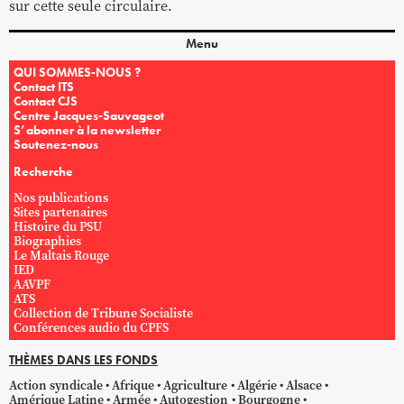
sur cette seule circulaire.
Menu
QUI SOMMES-NOUS ?
Contact ITS
Contact CJS
Centre Jacques-Sauvageot
S’abonner à la newsletter
Soutenez-nous
Recherche
Nos publications
Sites partenaires
Histoire du PSU
Biographies
Le Maltais Rouge
IED
AAVPF
ATS
Collection de Tribune Socialiste
Conférences audio du CPFS
THÈMES DANS LES FONDS
Action syndicale
Afrique
Agriculture
Algérie
Alsace
Amérique Latine
Armée
Autogestion
Bourgogne