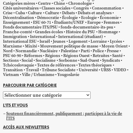
Catégories mères
Centre
Chine
Chronologie
Cités universitaires
Classes sociales
Congrès
Consommation
Crise
Cuba
Culture
Culture
Débats
Débats et analyses
Décentralisation
Démocratie
Écologie
Ecologie
Économie
Enseignement
ESU 60-71
Étudiants/UNEF
Europe
Femmes
Fonds documentaire ITS/PSU
fonds-documentaire-its-psu
Franche-comté
Grandes écoles
Histoire du PSU
Hommage
Immigration
International
International (étudiant)
International ESU
Israël
Jeunes
Logement
Lorraine
Lycées
Marxisme
Mixité
Mouvement politique de masse
Moyen Orient
Nord
Normandie
Nucléaire
Palestine
Parti
Police
Presse
PSU 60-90
Réformes
Régions
Régions Ouest
Retraites
Santé
Sections
Social
Socialisme
Sorbonne
Sud-Ouest
Syndicats
Tchécoslovaquie
Textes de références
Textes théoriques
Transition
Travail
Tribune Socialiste
Université
URSS
VIDEO
Vietnam
Ville / Urbanisme
Yougoslavie
PARCOURIR PAR CATÉGORIE
Parcourir
par
L'ITS ET VOUS
catégorie
Soutenez financièrement, publiquement ; participez à la vie de
l'ITS
ACCÈS AUX NEWLETTERS