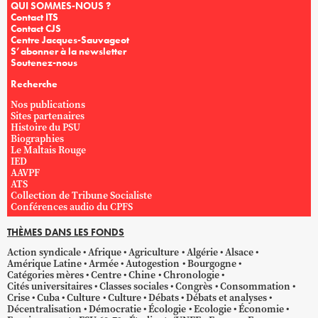
QUI SOMMES-NOUS ?
Contact ITS
Contact CJS
Centre Jacques-Sauvageot
S’abonner à la newsletter
Soutenez-nous
Recherche
Nos publications
Sites partenaires
Histoire du PSU
Biographies
Le Maltais Rouge
IED
AAVPF
ATS
Collection de Tribune Socialiste
Conférences audio du CPFS
THÈMES DANS LES FONDS
Action syndicale
Afrique
Agriculture
Algérie
Alsace
Amérique Latine
Armée
Autogestion
Bourgogne
Catégories mères
Centre
Chine
Chronologie
Cités universitaires
Classes sociales
Congrès
Consommation
Crise
Cuba
Culture
Culture
Débats
Débats et analyses
Décentralisation
Démocratie
Écologie
Ecologie
Économie