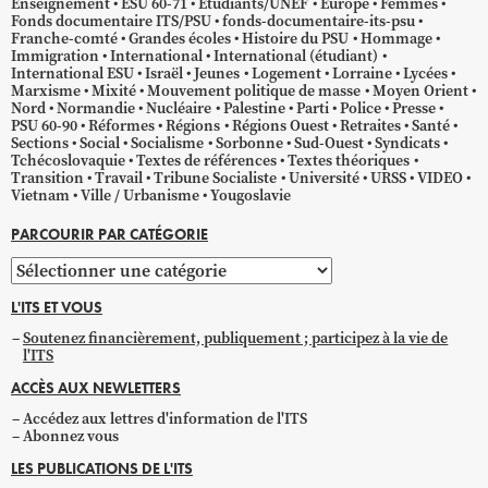
Enseignement
ESU 60-71
Étudiants/UNEF
Europe
Femmes
Fonds documentaire ITS/PSU
fonds-documentaire-its-psu
Franche-comté
Grandes écoles
Histoire du PSU
Hommage
Immigration
International
International (étudiant)
International ESU
Israël
Jeunes
Logement
Lorraine
Lycées
Marxisme
Mixité
Mouvement politique de masse
Moyen Orient
Nord
Normandie
Nucléaire
Palestine
Parti
Police
Presse
PSU 60-90
Réformes
Régions
Régions Ouest
Retraites
Santé
Sections
Social
Socialisme
Sorbonne
Sud-Ouest
Syndicats
Tchécoslovaquie
Textes de références
Textes théoriques
Transition
Travail
Tribune Socialiste
Université
URSS
VIDEO
Vietnam
Ville / Urbanisme
Yougoslavie
PARCOURIR PAR CATÉGORIE
Parcourir
par
L'ITS ET VOUS
catégorie
Soutenez financièrement, publiquement ; participez à la vie de
l'ITS
ACCÈS AUX NEWLETTERS
Accédez aux lettres d'information de l'ITS
Abonnez vous
LES PUBLICATIONS DE L'ITS