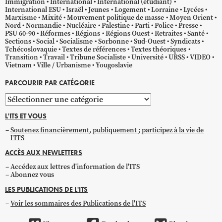
Immigration
International
International (étudiant)
International ESU
Israël
Jeunes
Logement
Lorraine
Lycées
Marxisme
Mixité
Mouvement politique de masse
Moyen Orient
Nord
Normandie
Nucléaire
Palestine
Parti
Police
Presse
PSU 60-90
Réformes
Régions
Régions Ouest
Retraites
Santé
Sections
Social
Socialisme
Sorbonne
Sud-Ouest
Syndicats
Tchécoslovaquie
Textes de références
Textes théoriques
Transition
Travail
Tribune Socialiste
Université
URSS
VIDEO
Vietnam
Ville / Urbanisme
Yougoslavie
PARCOURIR PAR CATÉGORIE
Parcourir
par
L'ITS ET VOUS
catégorie
Soutenez financièrement, publiquement ; participez à la vie de
l'ITS
ACCÈS AUX NEWLETTERS
Accédez aux lettres d'information de l'ITS
Abonnez vous
LES PUBLICATIONS DE L'ITS
Voir les sommaires des Publications de l'ITS