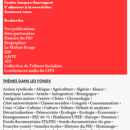
Centre Jacques-Sauvageot
S’abonner à la newsletter
Soutenez-nous
Recherche
Nos publications
Sites partenaires
Histoire du PSU
Biographies
Le Maltais Rouge
IED
AAVPF
ATS
Collection de Tribune Socialiste
Conférences audio du CPFS
THÈMES DANS LES FONDS
Action syndicale
Afrique
Agriculture
Algérie
Alsace
Amérique Latine
Armée
Autogestion
Bourgogne
Catégories mères
Centre
Chine
Chronologie
Cités universitaires
Classes sociales
Congrès
Consommation
Crise
Cuba
Culture
Culture
Débats
Débats et analyses
Décentralisation
Démocratie
Écologie
Ecologie
Économie
Enseignement
ESU 60-71
Étudiants/UNEF
Europe
Femmes
Fonds documentaire ITS/PSU
fonds-documentaire-its-psu
Franche-comté
Grandes écoles
Histoire du PSU
Hommage