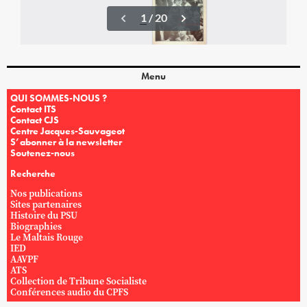
Menu
QUI SOMMES-NOUS ?
Contact ITS
Contact CJS
Centre Jacques-Sauvageot
S’abonner à la newsletter
Soutenez-nous
Recherche
Nos publications
Sites partenaires
Histoire du PSU
Biographies
Le Maltais Rouge
IED
AAVPF
ATS
Collection de Tribune Socialiste
Conférences audio du CPFS