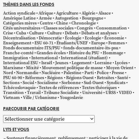
THÈMES DANS LES FONDS
Action syndicale
Afrique
Agriculture
Algérie
Alsace
Amérique Latine
Armée
Autogestion
Bourgogne
Catégories mères
Centre
Chine
Chronologie
Cités universitaires
Classes sociales
Congrès
Consommation
Crise
Cuba
Culture
Culture
Débats
Débats et analyses
Décentralisation
Démocratie
Écologie
Ecologie
Économie
Enseignement
ESU 60-71
Étudiants/UNEF
Europe
Femmes
Fonds documentaire ITS/PSU
fonds-documentaire-its-psu
Franche-comté
Grandes écoles
Histoire du PSU
Hommage
Immigration
International
International (étudiant)
International ESU
Israël
Jeunes
Logement
Lorraine
Lycées
Marxisme
Mixité
Mouvement politique de masse
Moyen Orient
Nord
Normandie
Nucléaire
Palestine
Parti
Police
Presse
PSU 60-90
Réformes
Régions
Régions Ouest
Retraites
Santé
Sections
Social
Socialisme
Sorbonne
Sud-Ouest
Syndicats
Tchécoslovaquie
Textes de références
Textes théoriques
Transition
Travail
Tribune Socialiste
Université
URSS
VIDEO
Vietnam
Ville / Urbanisme
Yougoslavie
PARCOURIR PAR CATÉGORIE
Parcourir
par
L'ITS ET VOUS
catégorie
Soutenez financièrement, publiquement ; participez à la vie de