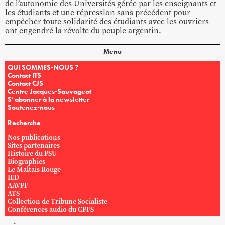
de l’autonomie des Universités gérée par les enseignants et
les étudiants et une répression sans précédent pour
empêcher toute solidarité des étudiants avec les ouvriers
ont engendré la révolte du peuple argentin.
Menu
QUI SOMMES-NOUS ?
Contact ITS
Contact CJS
Centre Jacques-Sauvageot
S’abonner à la newsletter
Soutenez-nous
Recherche
Nos publications
Sites partenaires
Histoire du PSU
Biographies
Le Maltais Rouge
IED
AAVPF
ATS
Collection de Tribune Socialiste
Conférences audio du CPFS