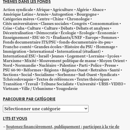
THÈMES DANS LES FONDS
Action syndicale
Afrique
Agriculture
Algérie
Alsace
Amérique Latine
Armée
Autogestion
Bourgogne
Catégories mères
Centre
Chine
Chronologie
Cités universitaires
Classes sociales
Congrès
Consommation
Crise
Cuba
Culture
Culture
Débats
Débats et analyses
Décentralisation
Démocratie
Écologie
Ecologie
Économie
Enseignement
ESU 60-71
Étudiants/UNEF
Europe
Femmes
Fonds documentaire ITS/PSU
fonds-documentaire-its-psu
Franche-comté
Grandes écoles
Histoire du PSU
Hommage
Immigration
International
International (étudiant)
International ESU
Israël
Jeunes
Logement
Lorraine
Lycées
Marxisme
Mixité
Mouvement politique de masse
Moyen Orient
Nord
Normandie
Nucléaire
Palestine
Parti
Police
Presse
PSU 60-90
Réformes
Régions
Régions Ouest
Retraites
Santé
Sections
Social
Socialisme
Sorbonne
Sud-Ouest
Syndicats
Tchécoslovaquie
Textes de références
Textes théoriques
Transition
Travail
Tribune Socialiste
Université
URSS
VIDEO
Vietnam
Ville / Urbanisme
Yougoslavie
PARCOURIR PAR CATÉGORIE
Parcourir
par
L'ITS ET VOUS
catégorie
Soutenez financièrement, publiquement ; participez à la vie de