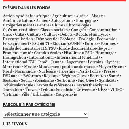
THÈMES DANS LES FONDS
Action syndicale
Afrique
Agriculture
Algérie
Alsace
Amérique Latine
Armée
Autogestion
Bourgogne
Catégories mères
Centre
Chine
Chronologie
Cités universitaires
Classes sociales
Congrès
Consommation
Crise
Cuba
Culture
Culture
Débats
Débats et analyses
Décentralisation
Démocratie
Écologie
Ecologie
Économie
Enseignement
ESU 60-71
Étudiants/UNEF
Europe
Femmes
Fonds documentaire ITS/PSU
fonds-documentaire-its-psu
Franche-comté
Grandes écoles
Histoire du PSU
Hommage
Immigration
International
International (étudiant)
International ESU
Israël
Jeunes
Logement
Lorraine
Lycées
Marxisme
Mixité
Mouvement politique de masse
Moyen Orient
Nord
Normandie
Nucléaire
Palestine
Parti
Police
Presse
PSU 60-90
Réformes
Régions
Régions Ouest
Retraites
Santé
Sections
Social
Socialisme
Sorbonne
Sud-Ouest
Syndicats
Tchécoslovaquie
Textes de références
Textes théoriques
Transition
Travail
Tribune Socialiste
Université
URSS
VIDEO
Vietnam
Ville / Urbanisme
Yougoslavie
PARCOURIR PAR CATÉGORIE
Parcourir
par
L'ITS ET VOUS
catégorie