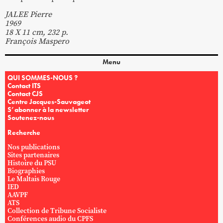
JALEE Pierre
1969
18 X 11 cm, 232 p.
François Maspero
Menu
QUI SOMMES-NOUS ?
Contact ITS
Contact CJS
Centre Jacques-Sauvageot
S’abonner à la newsletter
Soutenez-nous
Recherche
Nos publications
Sites partenaires
Histoire du PSU
Biographies
Le Maltais Rouge
IED
AAVPF
ATS
Collection de Tribune Socialiste
Conférences audio du CPFS