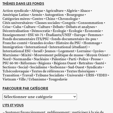
THÈMES DANS LES FONDS
Action syndicale
Afrique
Agriculture
Algérie
Alsace
Amérique Latine
Armée
Autogestion
Bourgogne
Catégories mères
Centre
Chine
Chronologie
Cités universitaires
Classes sociales
Congrès
Consommation
Crise
Cuba
Culture
Culture
Débats
Débats et analyses
Décentralisation
Démocratie
Écologie
Ecologie
Économie
Enseignement
ESU 60-71
Étudiants/UNEF
Europe
Femmes
Fonds documentaire ITS/PSU
fonds-documentaire-its-psu
Franche-comté
Grandes écoles
Histoire du PSU
Hommage
Immigration
International
International (étudiant)
International ESU
Israël
Jeunes
Logement
Lorraine
Lycées
Marxisme
Mixité
Mouvement politique de masse
Moyen Orient
Nord
Normandie
Nucléaire
Palestine
Parti
Police
Presse
PSU 60-90
Réformes
Régions
Régions Ouest
Retraites
Santé
Sections
Social
Socialisme
Sorbonne
Sud-Ouest
Syndicats
Tchécoslovaquie
Textes de références
Textes théoriques
Transition
Travail
Tribune Socialiste
Université
URSS
VIDEO
Vietnam
Ville / Urbanisme
Yougoslavie
PARCOURIR PAR CATÉGORIE
Parcourir
par
L'ITS ET VOUS
catégorie
Soutenez financièrement, publiquement ; participez à la vie de