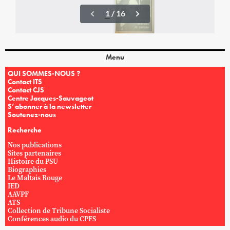
Menu
QUI SOMMES-NOUS ?
Contact ITS
Contact CJS
Centre Jacques-Sauvageot
S’abonner à la newsletter
Soutenez-nous
Recherche
Nos publications
Sites partenaires
Histoire du PSU
Biographies
Le Maltais Rouge
IED
AAVPF
ATS
Collection de Tribune Socialiste
Conférences audio du CPFS