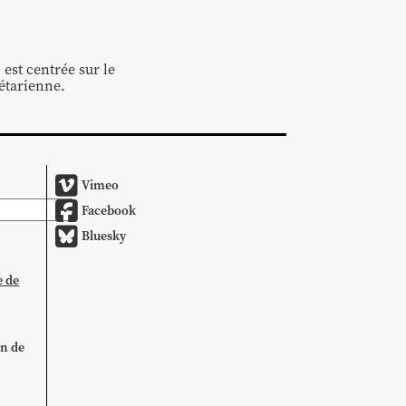
est centrée sur le
étarienne.
Vimeo
Facebook
Bluesky
e de
on de