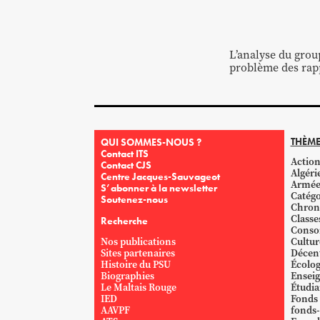
L’analyse du grou
problème des rapp
THÈME
QUI SOMMES-NOUS ?
Contact ITS
Action
Contact CJS
Algéri
Centre Jacques-Sauvageot
Armé
S’abonner à la newsletter
Catégo
Soutenez-nous
Chron
Classe
Recherche
Conso
Nos publications
Cultur
Sites partenaires
Décent
Histoire du PSU
Écolog
Biographies
Ensei
Le Maltais Rouge
Étudi
IED
Fonds
AAVPF
fonds-