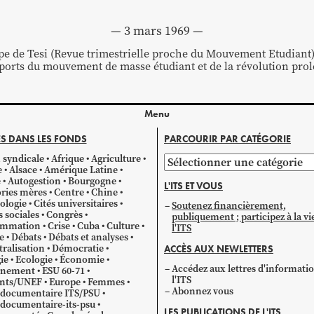
3 mars 1969
pe de Tesi (Revue trimestrielle proche du Mouvement Etudiant) 
orts du mouvement de masse étudiant et de la révolution prol
Menu
S DANS LES FONDS
PARCOURIR PAR CATÉGORIE
 syndicale
Afrique
Agriculture
Parcourir
e
Alsace
Amérique Latine
par
e
Autogestion
Bourgogne
L'ITS ET VOUS
catégorie
ries mères
Centre
Chine
ologie
Cités universitaires
Soutenez financièrement,
s sociales
Congrès
publiquement ; participez à la vi
mmation
Crise
Cuba
Culture
l'ITS
e
Débats
Débats et analyses
ralisation
Démocratie
ACCÈS AUX NEWLETTERS
ie
Ecologie
Économie
Accédez aux lettres d'informati
gnement
ESU 60-71
l'ITS
ants/UNEF
Europe
Femmes
Abonnez vous
 documentaire ITS/PSU
documentaire-its-psu
LES PUBLICATIONS DE L'ITS