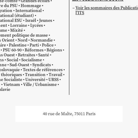
he-comté
Grandes écoles
re du PSU
Hommage
Voir les sommaires des Publicat
ration
International
l'ITS
ational (étudiant)
ational ESU
Israël
Jeunes
ent
Lorraine
Lycées
sme
Mixité
ment politique de masse
 Orient
Nord
Normandie
ire
Palestine
Parti
Police
PSU 60-90
Réformes
Régions
s Ouest
Retraites
Santé
ns
Social
Socialisme
nne
Sud-Ouest
Syndicats
oslovaquie
Textes de références
 théoriques
Transition
Travail
e Socialiste
Université
URSS
O
Vietnam
Ville / Urbanisme
lavie
40 rue de Malte, 75011 Paris