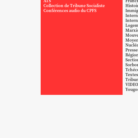
ATS
Franc
Collection de Tribune Socialiste
Histoi
Conférences audio du CPFS
Immig
Intern
Intern
Logem
Marxi
Mouve
Moyen
Nucléa
Presse
Région
Sectio
Sorbo
Tchéc
Textes
Tribun
VIDE
Yougos