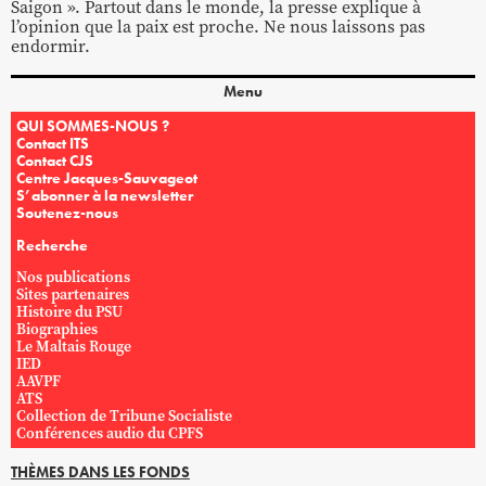
Saigon ». Partout dans le monde, la presse explique à
l’opinion que la paix est proche. Ne nous laissons pas
endormir.
Menu
QUI SOMMES-NOUS ?
Contact ITS
Contact CJS
Centre Jacques-Sauvageot
S’abonner à la newsletter
Soutenez-nous
Recherche
Nos publications
Sites partenaires
Histoire du PSU
Biographies
Le Maltais Rouge
IED
AAVPF
ATS
Collection de Tribune Socialiste
Conférences audio du CPFS
THÈMES DANS LES FONDS