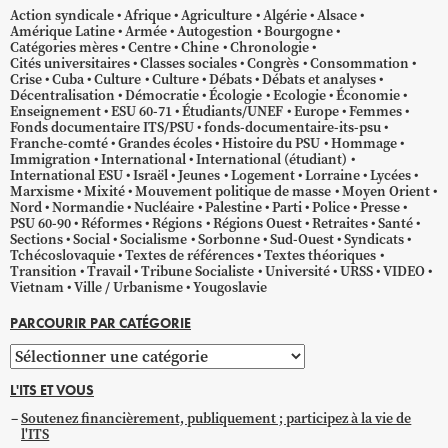
Action syndicale
Afrique
Agriculture
Algérie
Alsace
Amérique Latine
Armée
Autogestion
Bourgogne
Catégories mères
Centre
Chine
Chronologie
Cités universitaires
Classes sociales
Congrès
Consommation
Crise
Cuba
Culture
Culture
Débats
Débats et analyses
Décentralisation
Démocratie
Écologie
Ecologie
Économie
Enseignement
ESU 60-71
Étudiants/UNEF
Europe
Femmes
Fonds documentaire ITS/PSU
fonds-documentaire-its-psu
Franche-comté
Grandes écoles
Histoire du PSU
Hommage
Immigration
International
International (étudiant)
International ESU
Israël
Jeunes
Logement
Lorraine
Lycées
Marxisme
Mixité
Mouvement politique de masse
Moyen Orient
Nord
Normandie
Nucléaire
Palestine
Parti
Police
Presse
PSU 60-90
Réformes
Régions
Régions Ouest
Retraites
Santé
Sections
Social
Socialisme
Sorbonne
Sud-Ouest
Syndicats
Tchécoslovaquie
Textes de références
Textes théoriques
Transition
Travail
Tribune Socialiste
Université
URSS
VIDEO
Vietnam
Ville / Urbanisme
Yougoslavie
PARCOURIR PAR CATÉGORIE
Parcourir
par
L'ITS ET VOUS
catégorie
Soutenez financièrement, publiquement ; participez à la vie de
l'ITS