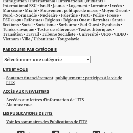
Immigration
International
International (étudiant)
International ESU
Israël
Jeunes
Logement
Lorraine
Lycées
Marxisme
Mixité
Mouvement politique de masse
Moyen Orient
Nord
Normandie
Nucléaire
Palestine
Parti
Police
Presse
PSU 60-90
Réformes
Régions
Régions Ouest
Retraites
Santé
Sections
Social
Socialisme
Sorbonne
Sud-Ouest
Syndicats
Tchécoslovaquie
Textes de références
Textes théoriques
Transition
Travail
Tribune Socialiste
Université
URSS
VIDEO
Vietnam
Ville / Urbanisme
Yougoslavie
PARCOURIR PAR CATÉGORIE
Parcourir
par
L'ITS ET VOUS
catégorie
Soutenez financièrement, publiquement ; participez à la vie de
l'ITS
ACCÈS AUX NEWLETTERS
Accédez aux lettres d'information de l'ITS
Abonnez vous
LES PUBLICATIONS DE L'ITS
Voir les sommaires des Publications de l'ITS