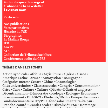
Centre Jacques-Sauvageot
S’abonner à la newsletter
Soutenez-nous
Recherche
Nos publications
Sites partenaires
Histoire du PSU
Biographies
Le Maltais Rouge
IED
AAVPF
ATS
Collection de Tribune Socialiste
Conférences audio du CPFS
THÈMES DANS LES FONDS
Action syndicale
Afrique
Agriculture
Algérie
Alsace
Amérique Latine
Armée
Autogestion
Bourgogne
Catégories mères
Centre
Chine
Chronologie
Cités universitaires
Classes sociales
Congrès
Consommation
Crise
Cuba
Culture
Culture
Débats
Débats et analyses
Décentralisation
Démocratie
Écologie
Ecologie
Économie
Enseignement
ESU 60-71
Étudiants/UNEF
Europe
Femmes
Fonds documentaire ITS/PSU
fonds-documentaire-its-psu
Franche-comté
Grandes écoles
Histoire du PSU
Hommage