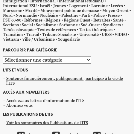
Immigration
International
International (étudiant)
International ESU
Israël
Jeunes
Logement
Lorraine
Lycées
Marxisme
Mixité
Mouvement politique de masse
Moyen Orient
Nord
Normandie
Nucléaire
Palestine
Parti
Police
Presse
PSU 60-90
Réformes
Régions
Régions Ouest
Retraites
Santé
Sections
Social
Socialisme
Sorbonne
Sud-Ouest
Syndicats
Tchécoslovaquie
Textes de références
Textes théoriques
Transition
Travail
Tribune Socialiste
Université
URSS
VIDEO
Vietnam
Ville / Urbanisme
Yougoslavie
PARCOURIR PAR CATÉGORIE
Parcourir
par
L'ITS ET VOUS
catégorie
Soutenez financièrement, publiquement ; participez à la vie de
l'ITS
ACCÈS AUX NEWLETTERS
Accédez aux lettres d'information de l'ITS
Abonnez vous
LES PUBLICATIONS DE L'ITS
Voir les sommaires des Publications de l'ITS