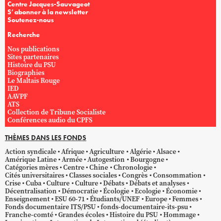
Centre Jacques-Sauvageot
S’abonner à la newsletter
Soutenez-nous
Recherche
Nos publications
Sites partenaires
Histoire du PSU
Biographies
Le Maltais Rouge
IED
AAVPF
ATS
Collection de Tribune Socialiste
Conférences audio du CPFS
THÈMES DANS LES FONDS
Action syndicale
Afrique
Agriculture
Algérie
Alsace
Amérique Latine
Armée
Autogestion
Bourgogne
Catégories mères
Centre
Chine
Chronologie
Cités universitaires
Classes sociales
Congrès
Consommation
Crise
Cuba
Culture
Culture
Débats
Débats et analyses
Décentralisation
Démocratie
Écologie
Ecologie
Économie
Enseignement
ESU 60-71
Étudiants/UNEF
Europe
Femmes
Fonds documentaire ITS/PSU
fonds-documentaire-its-psu
Franche-comté
Grandes écoles
Histoire du PSU
Hommage