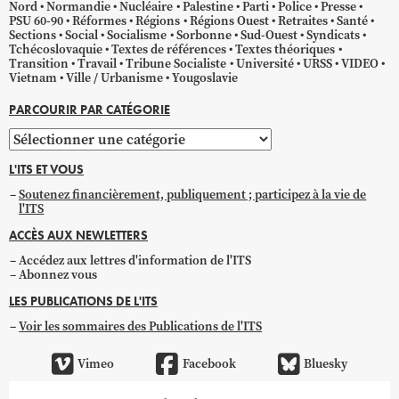
Nord
Normandie
Nucléaire
Palestine
Parti
Police
Presse
PSU 60-90
Réformes
Régions
Régions Ouest
Retraites
Santé
Sections
Social
Socialisme
Sorbonne
Sud-Ouest
Syndicats
Tchécoslovaquie
Textes de références
Textes théoriques
Transition
Travail
Tribune Socialiste
Université
URSS
VIDEO
Vietnam
Ville / Urbanisme
Yougoslavie
PARCOURIR PAR CATÉGORIE
Parcourir
par
L'ITS ET VOUS
catégorie
Soutenez financièrement, publiquement ; participez à la vie de
l'ITS
ACCÈS AUX NEWLETTERS
Accédez aux lettres d'information de l'ITS
Abonnez vous
LES PUBLICATIONS DE L'ITS
Voir les sommaires des Publications de l'ITS
Vimeo
Facebook
Bluesky