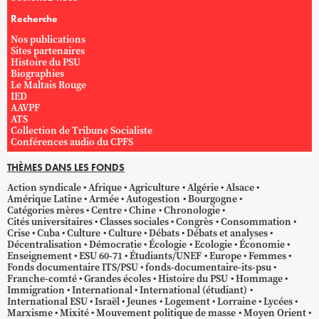
Recherche
Nos publications
Sites partenaires
Histoire du PSU
Biographies
Le Maltais Rouge
IED
AAVPF
ATS
Collection de Tribune Socialiste
Conférences audio du CPFS
THÈMES DANS LES FONDS
Action syndicale
Afrique
Agriculture
Algérie
Alsace
Amérique Latine
Armée
Autogestion
Bourgogne
Catégories mères
Centre
Chine
Chronologie
Cités universitaires
Classes sociales
Congrès
Consommation
Crise
Cuba
Culture
Culture
Débats
Débats et analyses
Décentralisation
Démocratie
Écologie
Ecologie
Économie
Enseignement
ESU 60-71
Étudiants/UNEF
Europe
Femmes
Fonds documentaire ITS/PSU
fonds-documentaire-its-psu
Franche-comté
Grandes écoles
Histoire du PSU
Hommage
Immigration
International
International (étudiant)
International ESU
Israël
Jeunes
Logement
Lorraine
Lycées
Marxisme
Mixité
Mouvement politique de masse
Moyen Orient