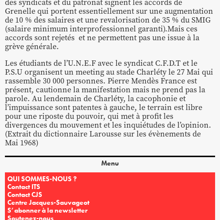
des syndicats et du patronat signent les accords de
Grenelle qui portent essentiellement sur une augmentation
de 10 % des salaires et une revalorisation de 35 % du SMIG
(salaire minimum interprofessionnel garanti).Mais ces
accords sont rejetés et ne permettent pas une issue à la
grève générale.
Les étudiants de l’U.N.E.F avec le syndicat C.F.D.T et le
P.S.U organisent un meeting au stade Charléty le 27 Mai qui
rassemble 30 000 personnes. Pierre Mendès France est
présent, cautionne la manifestation mais ne prend pas la
parole. Au lendemain de Charléty, la cacophonie et
l’impuissance sont patentes à gauche, le terrain est libre
pour une riposte du pouvoir, qui met à profit les
divergences du mouvement et les inquiétudes de l’opinion.
(Extrait du dictionnaire Larousse sur les évènements de
Mai 1968)
Menu
QUI SOMMES-NOUS ?
Contact ITS
Contact CJS
Centre Jacques-Sauvageot
S’abonner à la newsletter
Soutenez-nous