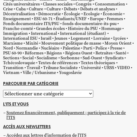
Cités universitaires
Classes sociales
Congrès
Consommation
Crise
Cuba
Culture
Culture
Débats
Débats et analyses
Décentralisation
Démocratie
Écologie
Ecologie
Économie
Enseignement
ESU 60-71
Étudiants/UNEF
Europe
Femmes
Fonds documentaire ITS/PSU
fonds-documentaire-its-psu
Franche-comté
Grandes écoles
Histoire du PSU
Hommage
Immigration
International
International (étudiant)
International ESU
Israël
Jeunes
Logement
Lorraine
Lycées
Marxisme
Mixité
Mouvement politique de masse
Moyen Orient
Nord
Normandie
Nucléaire
Palestine
Parti
Police
Presse
PSU 60-90
Réformes
Régions
Régions Ouest
Retraites
Santé
Sections
Social
Socialisme
Sorbonne
Sud-Ouest
Syndicats
Tchécoslovaquie
Textes de références
Textes théoriques
Transition
Travail
Tribune Socialiste
Université
URSS
VIDEO
Vietnam
Ville / Urbanisme
Yougoslavie
PARCOURIR PAR CATÉGORIE
Parcourir
par
L'ITS ET VOUS
catégorie
Soutenez financièrement, publiquement ; participez à la vie de
l'ITS
ACCÈS AUX NEWLETTERS
Accédez aux lettres d'information de l'ITS