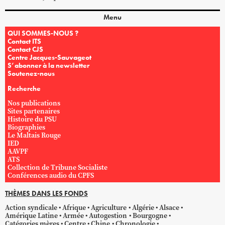
Menu
QUI SOMMES-NOUS ?
Contact ITS
Contact CJS
Centre Jacques-Sauvageot
S’abonner à la newsletter
Soutenez-nous
Recherche
Nos publications
Sites partenaires
Histoire du PSU
Biographies
Le Maltais Rouge
IED
AAVPF
ATS
Collection de Tribune Socialiste
Conférences audio du CPFS
THÈMES DANS LES FONDS
Action syndicale
Afrique
Agriculture
Algérie
Alsace
Amérique Latine
Armée
Autogestion
Bourgogne
Catégories mères
Centre
Chine
Chronologie