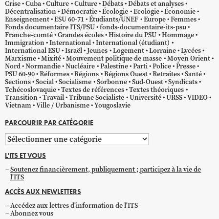
Crise
Cuba
Culture
Culture
Débats
Débats et analyses
Décentralisation
Démocratie
Écologie
Ecologie
Économie
Enseignement
ESU 60-71
Étudiants/UNEF
Europe
Femmes
Fonds documentaire ITS/PSU
fonds-documentaire-its-psu
Franche-comté
Grandes écoles
Histoire du PSU
Hommage
Immigration
International
International (étudiant)
International ESU
Israël
Jeunes
Logement
Lorraine
Lycées
Marxisme
Mixité
Mouvement politique de masse
Moyen Orient
Nord
Normandie
Nucléaire
Palestine
Parti
Police
Presse
PSU 60-90
Réformes
Régions
Régions Ouest
Retraites
Santé
Sections
Social
Socialisme
Sorbonne
Sud-Ouest
Syndicats
Tchécoslovaquie
Textes de références
Textes théoriques
Transition
Travail
Tribune Socialiste
Université
URSS
VIDEO
Vietnam
Ville / Urbanisme
Yougoslavie
PARCOURIR PAR CATÉGORIE
Parcourir
par
L'ITS ET VOUS
catégorie
Soutenez financièrement, publiquement ; participez à la vie de
l'ITS
ACCÈS AUX NEWLETTERS
Accédez aux lettres d'information de l'ITS
Abonnez vous