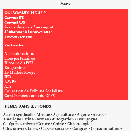
Menu
QUI SOMMES-NOUS ?
Contact ITS
Contact CJS
Centre Jacques-Sauvageot
S’abonner à la newsletter
Soutenez-nous
Recherche
Nos publications
Sites partenaires
Histoire du PSU
Biographies
Le Maltais Rouge
IED
AAVPF
ATS
Collection de Tribune Socialiste
Conférences audio du CPFS
THÈMES DANS LES FONDS
Action syndicale
Afrique
Agriculture
Algérie
Alsace
Amérique Latine
Armée
Autogestion
Bourgogne
Catégories mères
Centre
Chine
Chronologie
Cités universitaires
Classes sociales
Congrès
Consommation