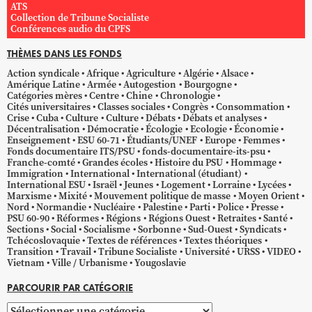
ATS
Collection de Tribune Socialiste
Conférences audio du CPFS
THÈMES DANS LES FONDS
Action syndicale
Afrique
Agriculture
Algérie
Alsace
Amérique Latine
Armée
Autogestion
Bourgogne
Catégories mères
Centre
Chine
Chronologie
Cités universitaires
Classes sociales
Congrès
Consommation
Crise
Cuba
Culture
Culture
Débats
Débats et analyses
Décentralisation
Démocratie
Écologie
Ecologie
Économie
Enseignement
ESU 60-71
Étudiants/UNEF
Europe
Femmes
Fonds documentaire ITS/PSU
fonds-documentaire-its-psu
Franche-comté
Grandes écoles
Histoire du PSU
Hommage
Immigration
International
International (étudiant)
International ESU
Israël
Jeunes
Logement
Lorraine
Lycées
Marxisme
Mixité
Mouvement politique de masse
Moyen Orient
Nord
Normandie
Nucléaire
Palestine
Parti
Police
Presse
PSU 60-90
Réformes
Régions
Régions Ouest
Retraites
Santé
Sections
Social
Socialisme
Sorbonne
Sud-Ouest
Syndicats
Tchécoslovaquie
Textes de références
Textes théoriques
Transition
Travail
Tribune Socialiste
Université
URSS
VIDEO
Vietnam
Ville / Urbanisme
Yougoslavie
PARCOURIR PAR CATÉGORIE
Parcourir