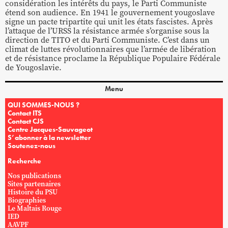
considération les intérêts du pays, le Parti Communiste
étend son audience. En 1941 le gouvernement yougoslave
signe un pacte tripartite qui unit les états fascistes. Après
l’attaque de l’URSS la résistance armée s’organise sous la
direction de TITO et du Parti Communiste. C’est dans un
climat de luttes révolutionnaires que l’armée de libération
et de résistance proclame la République Populaire Fédérale
de Yougoslavie.
Menu
QUI SOMMES-NOUS ?
Contact ITS
Contact CJS
Centre Jacques-Sauvageot
S’abonner à la newsletter
Soutenez-nous
Recherche
Nos publications
Sites partenaires
Histoire du PSU
Biographies
Le Maltais Rouge
IED
AAVPF