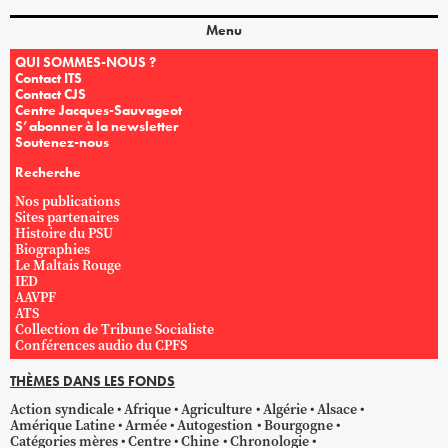
Menu
QUI SOMMES-NOUS ?
Contact ITS
Contact CJS
Centre Jacques-Sauvageot
S’abonner à la newsletter
Soutenez-nous
Recherche
Nos publications
Sites partenaires
Histoire du PSU
Biographies
Le Maltais Rouge
IED
AAVPF
ATS
Collection de Tribune Socialiste
Conférences audio du CPFS
THÈMES DANS LES FONDS
Action syndicale
Afrique
Agriculture
Algérie
Alsace
Amérique Latine
Armée
Autogestion
Bourgogne
Catégories mères
Centre
Chine
Chronologie