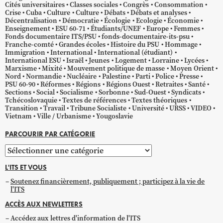
Cités universitaires
Classes sociales
Congrès
Consommation
Crise
Cuba
Culture
Culture
Débats
Débats et analyses
Décentralisation
Démocratie
Écologie
Ecologie
Économie
Enseignement
ESU 60-71
Étudiants/UNEF
Europe
Femmes
Fonds documentaire ITS/PSU
fonds-documentaire-its-psu
Franche-comté
Grandes écoles
Histoire du PSU
Hommage
Immigration
International
International (étudiant)
International ESU
Israël
Jeunes
Logement
Lorraine
Lycées
Marxisme
Mixité
Mouvement politique de masse
Moyen Orient
Nord
Normandie
Nucléaire
Palestine
Parti
Police
Presse
PSU 60-90
Réformes
Régions
Régions Ouest
Retraites
Santé
Sections
Social
Socialisme
Sorbonne
Sud-Ouest
Syndicats
Tchécoslovaquie
Textes de références
Textes théoriques
Transition
Travail
Tribune Socialiste
Université
URSS
VIDEO
Vietnam
Ville / Urbanisme
Yougoslavie
PARCOURIR PAR CATÉGORIE
Parcourir
par
L'ITS ET VOUS
catégorie
Soutenez financièrement, publiquement ; participez à la vie de
l'ITS
ACCÈS AUX NEWLETTERS
Accédez aux lettres d'information de l'ITS