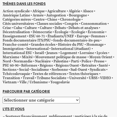
THÈMES DANS LES FONDS
Action syndicale
Afrique
Agriculture
Algérie
Alsace
Amérique Latine
Armée
Autogestion
Bourgogne
Catégories mères
Centre
Chine
Chronologie
Cités universitaires
Classes sociales
Congrès
Consommation
Crise
Cuba
Culture
Culture
Débats
Débats et analyses
Décentralisation
Démocratie
Écologie
Ecologie
Économie
Enseignement
ESU 60-71
Étudiants/UNEF
Europe
Femmes
Fonds documentaire ITS/PSU
fonds-documentaire-its-psu
Franche-comté
Grandes écoles
Histoire du PSU
Hommage
Immigration
International
International (étudiant)
International ESU
Israël
Jeunes
Logement
Lorraine
Lycées
Marxisme
Mixité
Mouvement politique de masse
Moyen Orient
Nord
Normandie
Nucléaire
Palestine
Parti
Police
Presse
PSU 60-90
Réformes
Régions
Régions Ouest
Retraites
Santé
Sections
Social
Socialisme
Sorbonne
Sud-Ouest
Syndicats
Tchécoslovaquie
Textes de références
Textes théoriques
Transition
Travail
Tribune Socialiste
Université
URSS
VIDEO
Vietnam
Ville / Urbanisme
Yougoslavie
PARCOURIR PAR CATÉGORIE
Parcourir
par
L'ITS ET VOUS
catégorie
Soutenez financièrement, publiquement ; participez à la vie de