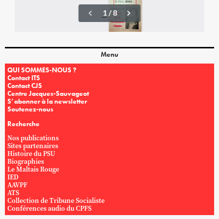
Menu
QUI SOMMES-NOUS ?
Contact ITS
Contact CJS
Centre Jacques-Sauvageot
S’abonner à la newsletter
Soutenez-nous
Recherche
Nos publications
Sites partenaires
Histoire du PSU
Biographies
Le Maltais Rouge
IED
AAVPF
ATS
Collection de Tribune Socialiste
Conférences audio du CPFS