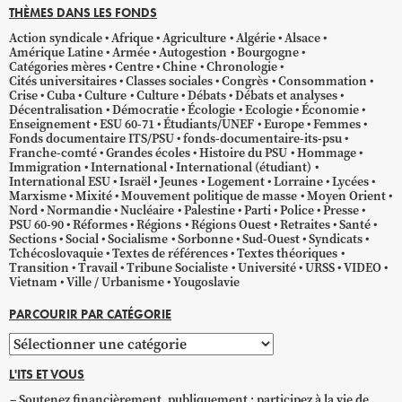
THÈMES DANS LES FONDS
Action syndicale
Afrique
Agriculture
Algérie
Alsace
Amérique Latine
Armée
Autogestion
Bourgogne
Catégories mères
Centre
Chine
Chronologie
Cités universitaires
Classes sociales
Congrès
Consommation
Crise
Cuba
Culture
Culture
Débats
Débats et analyses
Décentralisation
Démocratie
Écologie
Ecologie
Économie
Enseignement
ESU 60-71
Étudiants/UNEF
Europe
Femmes
Fonds documentaire ITS/PSU
fonds-documentaire-its-psu
Franche-comté
Grandes écoles
Histoire du PSU
Hommage
Immigration
International
International (étudiant)
International ESU
Israël
Jeunes
Logement
Lorraine
Lycées
Marxisme
Mixité
Mouvement politique de masse
Moyen Orient
Nord
Normandie
Nucléaire
Palestine
Parti
Police
Presse
PSU 60-90
Réformes
Régions
Régions Ouest
Retraites
Santé
Sections
Social
Socialisme
Sorbonne
Sud-Ouest
Syndicats
Tchécoslovaquie
Textes de références
Textes théoriques
Transition
Travail
Tribune Socialiste
Université
URSS
VIDEO
Vietnam
Ville / Urbanisme
Yougoslavie
PARCOURIR PAR CATÉGORIE
Parcourir
par
L'ITS ET VOUS
catégorie
Soutenez financièrement, publiquement ; participez à la vie de