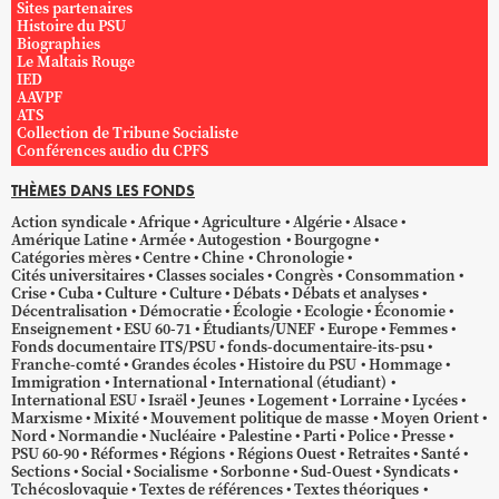
Sites partenaires
Histoire du PSU
Biographies
Le Maltais Rouge
IED
AAVPF
ATS
Collection de Tribune Socialiste
Conférences audio du CPFS
THÈMES DANS LES FONDS
Action syndicale
Afrique
Agriculture
Algérie
Alsace
Amérique Latine
Armée
Autogestion
Bourgogne
Catégories mères
Centre
Chine
Chronologie
Cités universitaires
Classes sociales
Congrès
Consommation
Crise
Cuba
Culture
Culture
Débats
Débats et analyses
Décentralisation
Démocratie
Écologie
Ecologie
Économie
Enseignement
ESU 60-71
Étudiants/UNEF
Europe
Femmes
Fonds documentaire ITS/PSU
fonds-documentaire-its-psu
Franche-comté
Grandes écoles
Histoire du PSU
Hommage
Immigration
International
International (étudiant)
International ESU
Israël
Jeunes
Logement
Lorraine
Lycées
Marxisme
Mixité
Mouvement politique de masse
Moyen Orient
Nord
Normandie
Nucléaire
Palestine
Parti
Police
Presse
PSU 60-90
Réformes
Régions
Régions Ouest
Retraites
Santé
Sections
Social
Socialisme
Sorbonne
Sud-Ouest
Syndicats
Tchécoslovaquie
Textes de références
Textes théoriques