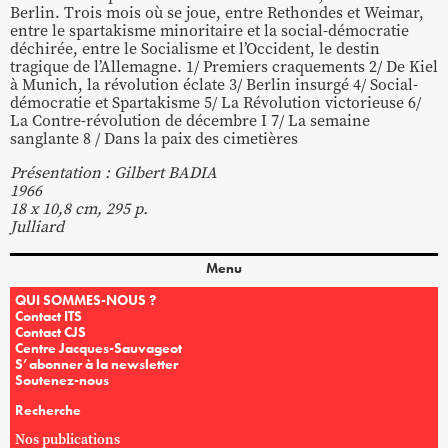
Berlin. Trois mois où se joue, entre Rethondes et Weimar,
entre le spartakisme minoritaire et la social-démocratie
déchirée, entre le Socialisme et l’Occident, le destin
tragique de l’Allemagne. 1/ Premiers craquements 2/ De Kiel
à Munich, la révolution éclate 3/ Berlin insurgé 4/ Social-
démocratie et Spartakisme 5/ La Révolution victorieuse 6/
La Contre-révolution de décembre I 7/ La semaine
sanglante 8 / Dans la paix des cimetières
Présentation : Gilbert BADIA
1966
18 x 10,8 cm, 295 p.
Julliard
Menu
QUI SOMMES-NOUS ?
Contact ITS
Contact CJS
Centre Jacques-Sauvageot
S’abonner à la newsletter
Soutenez-nous
Recherche
Nos publications